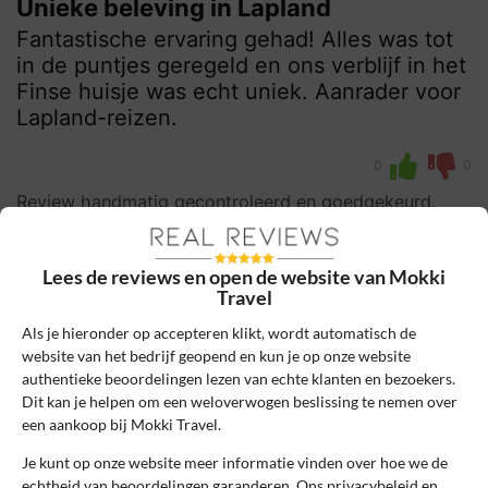
Unieke beleving in Lapland
Fantastische ervaring gehad! Alles was tot
in de puntjes geregeld en ons verblijf in het
Finse huisje was echt uniek. Aanrader voor
Lapland-reizen.
0
0
Review handmatig gecontroleerd en goedgekeurd.
Bekijk ons beleid
Lees de reviews en open de website van Mokki
Reageer
Travel
Als je hieronder op accepteren klikt, wordt automatisch de
Avery Moore
15 mei 2025, 06:00
website van het bedrijf geopend en kun je op onze website
authentieke beoordelingen lezen van echte klanten en bezoekers.
Dit kan je helpen om een weloverwogen beslissing te nemen over
10
Beoordeling:
een aankoop bij Mokki Travel.
Sfeervol huisje, topservice
Je kunt op onze website meer informatie vinden over hoe we de
echtheid van beoordelingen garanderen. Ons privacybeleid en