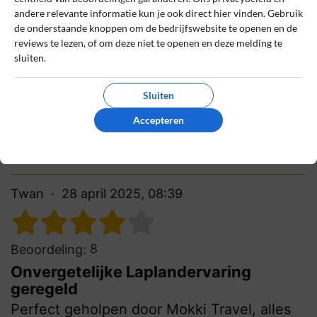
Heerlijk genoten in een sfeervol Fins huisje,
andere relevante informatie kun je ook direct hier vinden. Gebruik
alles perfect geregeld door Mokki Travel.
de onderstaande knoppen om de bedrijfswebsite te openen en de
Goede service, veel inspiratie op de site en
reviews te lezen, of om deze niet te openen en deze melding te
persoonlijke aandacht.
sluiten.
0
0
Sluiten
Review handmatig gecontroleerd en goedgekeurd.
Accepteren
Bekijk ons beleid
Reageer
Twan
28 april 2025, 08:39
8
Beoordeling:
Onvergetelijke Laplandervaring
geregeld
Perfect geholpen door Mokki Travel, alles