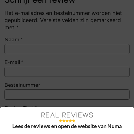
Het e-mailadres en bestelnummer worden niet
gepubliceerd. Vereiste velden zijn gemarkeerd
met *
Naam
*
E-mail
*
Bestelnummer
Review Titel *
Lees de reviews en open de website van Numa
Sterrenbeoordeling *