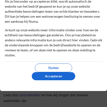
Als je hieronder op accepteren klikt, wordt automatisch de
website van het bedrijf geopend en kun je op onze website
authentieke beoordelingen lezen van echte klanten en bezoekers.
Dit kan je helpen om een weloverwogen beslissing te nemen over
De review *
een aankoop bij Numa.
Je kunt op onze website meer informatie vinden over hoe we de
echtheid van beoordelingen garanderen. Ons privacybeleid en
andere relevante informatie kun je ook direct hier vinden. Gebruik
de onderstaande knoppen om de bedrijfswebsite te openen en de
reviews te lezen, of om deze niet te openen en deze melding te
sluiten.
Sluiten
Ik ga akkoord met de gebruikersvoorwaarden en het
Accepteren
privacybeleid door deze review te plaatsen. Ik verklaar ook dat
ik een daadwerkelijke ervaring heb met dit bedrijf.
Lees ons
controlebeleid
en hoe wij zorgen dat reviews
authentiek zijn.