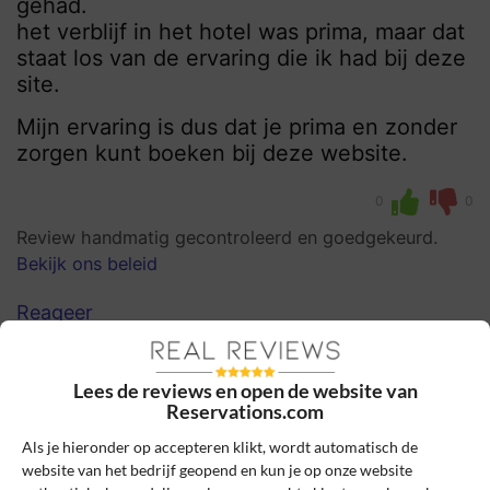
gehad.
het verblijf in het hotel was prima, maar dat
staat los van de ervaring die ik had bij deze
site.
Mijn ervaring is dus dat je prima en zonder
zorgen kunt boeken bij deze website.
0
0
Review handmatig gecontroleerd en goedgekeurd.
Bekijk ons beleid
Reageer
Schrijf een review
Lees de reviews en open de website van
Reservations.com
Het e-mailadres en bestelnummer worden niet
gepubliceerd. Vereiste velden zijn gemarkeerd
Als je hieronder op accepteren klikt, wordt automatisch de
met *
website van het bedrijf geopend en kun je op onze website