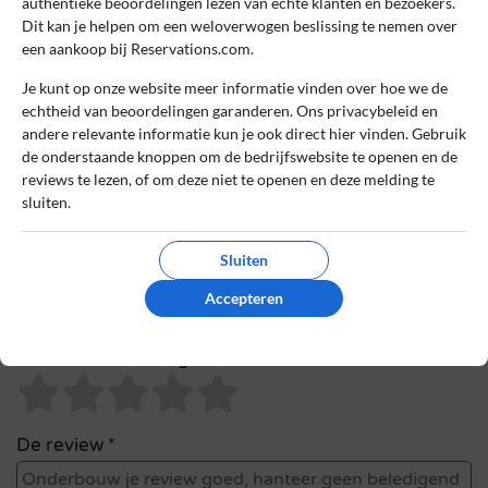
authentieke beoordelingen lezen van echte klanten en bezoekers.
Naam
*
Dit kan je helpen om een weloverwogen beslissing te nemen over
een aankoop bij Reservations.com.
Je kunt op onze website meer informatie vinden over hoe we de
E-mail
*
echtheid van beoordelingen garanderen. Ons privacybeleid en
andere relevante informatie kun je ook direct hier vinden. Gebruik
de onderstaande knoppen om de bedrijfswebsite te openen en de
reviews te lezen, of om deze niet te openen en deze melding te
Bestelnummer
sluiten.
Sluiten
Review Titel *
Accepteren
Sterrenbeoordeling *
De review *