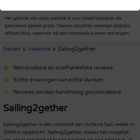
authentiek zijn.
Het gebruik van deze website is voor zowel bedrijven als
gebruikers geheel gratis. Daarom bevatten sommige pagina's
affiliate links, waarvoor wij een commissie kunnen ontvangen.
Reizen & Vakantie
»
Sailing2gether
Betrouwbare en onafhankelijke reviews
Echte ervaringen van echte klanten
Reviews worden handmatig gecontroleerd
Sailing2gether
Sailing2gether is een initiatief van Holland Sail, welke in
2009 is opgericht. Sailing2gether maakt het mogelijk