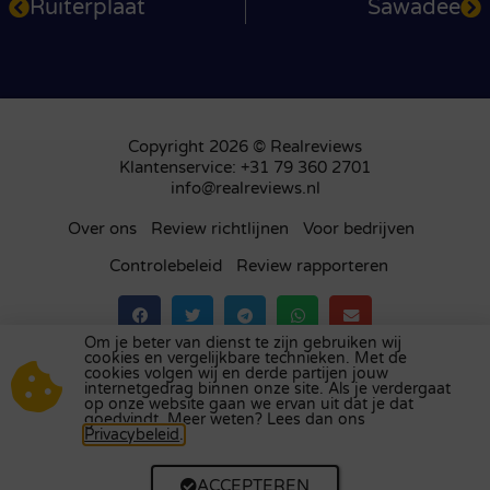
Ruiterplaat
Sawadee
Copyright 2026 © Realreviews
Klantenservice: +31 79 360 2701
info@realreviews.nl
Over ons
Review richtlijnen
Voor bedrijven
Controlebeleid
Review rapporteren
Om je beter van dienst te zijn gebruiken wij
cookies en vergelijkbare technieken. Met de
Bezoek ons review platform in
het Verenigd
cookies volgen wij en derde partijen jouw
internetgedrag binnen onze site. Als je verdergaat
Koninkrijk
,
Frankrijk
,
Duitsland
,
België
,
Spanje
,
op onze website gaan we ervan uit dat je dat
Italië
,
Portugal
,
Polen
,
Denemarken
,
Finland
en
goedvindt. Meer weten? Lees dan ons
Privacybeleid
.
Zweden
.
ACCEPTEREN