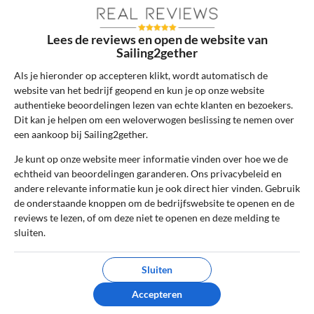
Sterrenbeoordeling *
Lees de reviews en open de website van
Sailing2gether
De review *
Als je hieronder op accepteren klikt, wordt automatisch de
website van het bedrijf geopend en kun je op onze website
authentieke beoordelingen lezen van echte klanten en bezoekers.
Dit kan je helpen om een weloverwogen beslissing te nemen over
een aankoop bij Sailing2gether.
Je kunt op onze website meer informatie vinden over hoe we de
echtheid van beoordelingen garanderen. Ons privacybeleid en
andere relevante informatie kun je ook direct hier vinden. Gebruik
de onderstaande knoppen om de bedrijfswebsite te openen en de
reviews te lezen, of om deze niet te openen en deze melding te
sluiten.
Ik ga akkoord met de gebruikersvoorwaarden en het
privacybeleid door deze review te plaatsen. Ik verklaar ook dat
Sluiten
ik een daadwerkelijke ervaring heb met dit bedrijf.
Accepteren
Lees ons
controlebeleid
en hoe wij zorgen dat reviews