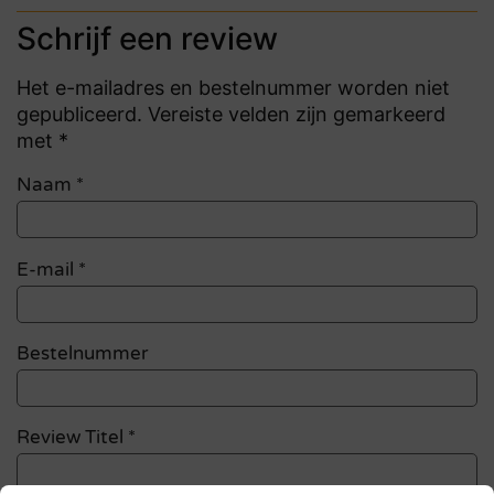
Schrijf een review
Het e-mailadres en bestelnummer worden niet
gepubliceerd. Vereiste velden zijn gemarkeerd
met *
Naam
*
E-mail
*
Bestelnummer
Review Titel *