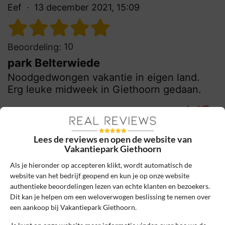
Eef
13 december 2021, 15:09
10
Beoordeling:
park Belterwiede
Noodgedwongen vakantie in eigen land.
Erg leuke midweek in Giethoorn gedaan.
0
0
Review handmatig gecontroleerd en goedgekeurd.
Lees de reviews en open de website van
Bekijk ons beleid
Vakantiepark Giethoorn
Reageer
Als je hieronder op accepteren klikt, wordt automatisch de
website van het bedrijf geopend en kun je op onze website
Schrijf een review
authentieke beoordelingen lezen van echte klanten en bezoekers.
Dit kan je helpen om een weloverwogen beslissing te nemen over
een aankoop bij Vakantiepark Giethoorn.
Het e-mailadres en bestelnummer worden niet
gepubliceerd. Vereiste velden zijn gemarkeerd