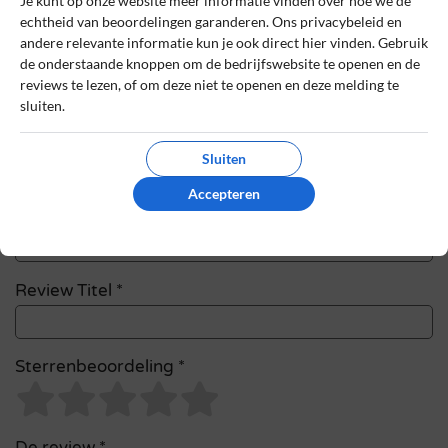
Je kunt op onze website meer informatie vinden over hoe we de
met *
echtheid van beoordelingen garanderen. Ons privacybeleid en
andere relevante informatie kun je ook direct hier vinden. Gebruik
Naam
*
de onderstaande knoppen om de bedrijfswebsite te openen en de
reviews te lezen, of om deze niet te openen en deze melding te
sluiten.
E-mail
*
Sluiten
Accepteren
Bestelnummer
Review Titel *
Sterrenbeoordeling *
De review *