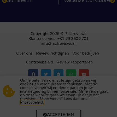
Sunliner.nl
Vacanze Col Cuore
Copyright 2026 © Realreviews
Klantenservice: +31 79 360 2701
info@realreviews.nl
Over ons
Review richtlijnen
Voor bedrijven
Controlebeleid
Review rapporteren
Om je beter van dienst te zijn gebruiken wij
cookies en vergelijkbare technieken. Met de
Bezoek ons review platform in
het Verenigd
cookies volgen wij en derde partijen jouw
internetgedrag binnen onze site. Als je verdergaat
Koninkrijk
,
Frankrijk
,
Duitsland
,
België
,
Spanje
,
op onze website gaan we ervan uit dat je dat
Italië
,
Portugal
,
Polen
,
Denemarken
,
Finland
en
goedvindt. Meer weten? Lees dan ons
Privacybeleid
.
Zweden
.
ACCEPTEREN