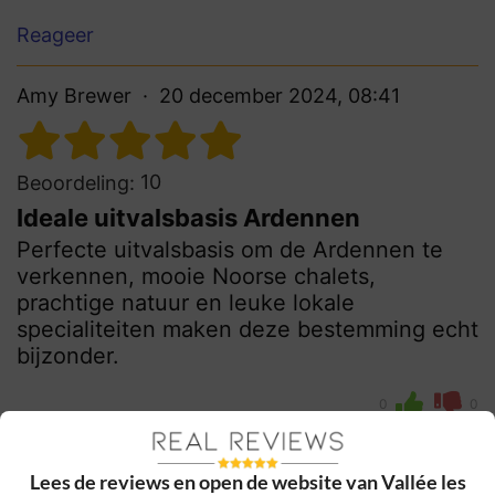
Reageer
Amy Brewer
20 december 2024, 08:41
10
Beoordeling:
Ideale uitvalsbasis Ardennen
Perfecte uitvalsbasis om de Ardennen te
verkennen, mooie Noorse chalets,
prachtige natuur en leuke lokale
specialiteiten maken deze bestemming echt
bijzonder.
0
0
Review handmatig gecontroleerd en goedgekeurd.
Bekijk ons beleid
Lees de reviews en open de website van Vallée les