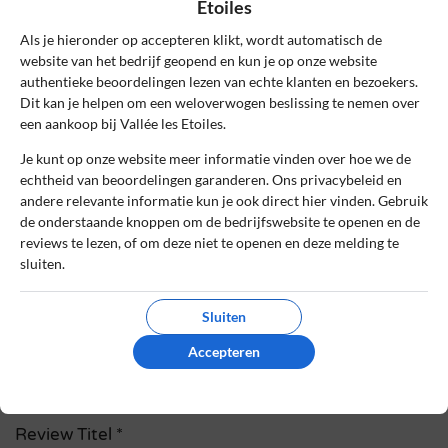
Etoiles
Reageer
Als je hieronder op accepteren klikt, wordt automatisch de
website van het bedrijf geopend en kun je op onze website
Schrijf een review
authentieke beoordelingen lezen van echte klanten en bezoekers.
Dit kan je helpen om een weloverwogen beslissing te nemen over
Het e-mailadres en bestelnummer worden niet
een aankoop bij Vallée les Etoiles.
gepubliceerd. Vereiste velden zijn gemarkeerd
Je kunt op onze website meer informatie vinden over hoe we de
met *
echtheid van beoordelingen garanderen. Ons privacybeleid en
andere relevante informatie kun je ook direct hier vinden. Gebruik
Naam
*
de onderstaande knoppen om de bedrijfswebsite te openen en de
reviews te lezen, of om deze niet te openen en deze melding te
sluiten.
E-mail
*
Sluiten
Accepteren
Bestelnummer
Review Titel *