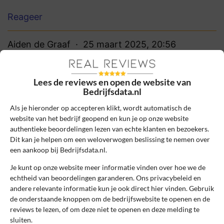
Reageer
Aiden de Graaf
25 maart 2025, 20:56
Lees de reviews en open de website van
10
Beoordeling:
Bedrijfsdata.nl
Gebruiksvriendelijk en flexibel
Als je hieronder op accepteren klikt, wordt automatisch de
platform
website van het bedrijf geopend en kun je op onze website
Heel gebruiksvriendelijk platform met
authentieke beoordelingen lezen van echte klanten en bezoekers.
actuele bedrijfsprofielen; de integratie met
Dit kan je helpen om een weloverwogen beslissing te nemen over
CRM-systemen en flexibiliteit in
een aankoop bij Bedrijfsdata.nl.
dataselectie maken het ideaal voor gerichte
Je kunt op onze website meer informatie vinden over hoe we de
B2B-campagnes.
echtheid van beoordelingen garanderen. Ons privacybeleid en
andere relevante informatie kun je ook direct hier vinden. Gebruik
0
0
de onderstaande knoppen om de bedrijfswebsite te openen en de
reviews te lezen, of om deze niet te openen en deze melding te
Review handmatig gecontroleerd en goedgekeurd.
sluiten.