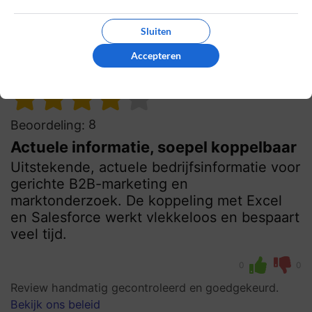
Bekijk ons beleid
Reageer
Sluiten
Accepteren
Jill
20 maart 2025, 21:13
8
Beoordeling:
Actuele informatie, soepel koppelbaar
Uitstekende, actuele bedrijfsinformatie voor
gerichte B2B-marketing en
marktonderzoek. De koppeling met Excel
en Salesforce werkt vlekkeloos en bespaart
veel tijd.
0
0
Review handmatig gecontroleerd en goedgekeurd.
Bekijk ons beleid