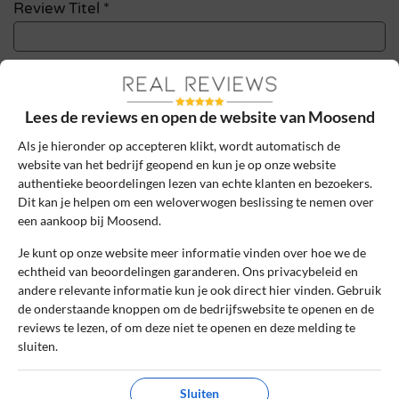
Review Titel *
Sterrenbeoordeling *
Lees de reviews en open de website van Moosend
Als je hieronder op accepteren klikt, wordt automatisch de
De review *
website van het bedrijf geopend en kun je op onze website
authentieke beoordelingen lezen van echte klanten en bezoekers.
Dit kan je helpen om een weloverwogen beslissing te nemen over
een aankoop bij Moosend.
Je kunt op onze website meer informatie vinden over hoe we de
echtheid van beoordelingen garanderen. Ons privacybeleid en
andere relevante informatie kun je ook direct hier vinden. Gebruik
de onderstaande knoppen om de bedrijfswebsite te openen en de
reviews te lezen, of om deze niet te openen en deze melding te
sluiten.
Ik ga akkoord met de gebruikersvoorwaarden en het
privacybeleid door deze review te plaatsen. Ik verklaar ook dat
Sluiten
ik een daadwerkelijke ervaring heb met dit bedrijf.