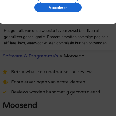
Accepteren
Lees ons
controlebeleid
en hoe wij zorgen dat reviews
authentiek zijn.
Het gebruik van deze website is voor zowel bedrijven als
gebruikers geheel gratis. Daarom bevatten sommige pagina's
affiliate links, waarvoor wij een commissie kunnen ontvangen.
Software & Programma's
»
Moosend
Betrouwbare en onafhankelijke reviews
Echte ervaringen van echte klanten
Reviews worden handmatig gecontroleerd
Moosend