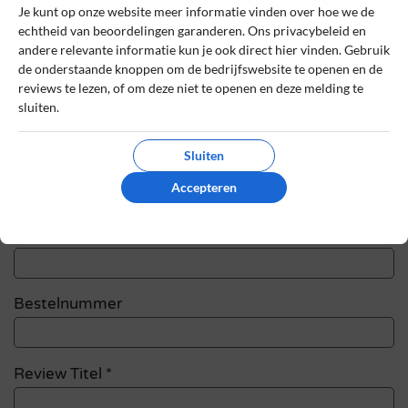
Je kunt op onze website meer informatie vinden over hoe we de
echtheid van beoordelingen garanderen. Ons privacybeleid en
Schrijf een review
andere relevante informatie kun je ook direct hier vinden. Gebruik
de onderstaande knoppen om de bedrijfswebsite te openen en de
Het e-mailadres en bestelnummer worden niet
reviews te lezen, of om deze niet te openen en deze melding te
gepubliceerd. Vereiste velden zijn gemarkeerd
sluiten.
met *
Sluiten
Naam
*
Accepteren
E-mail
*
Bestelnummer
Review Titel *