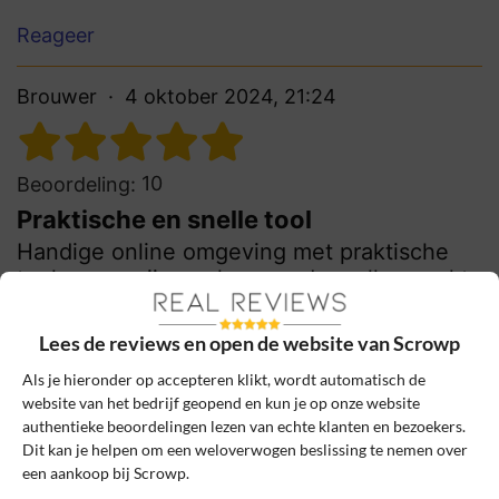
Reageer
Brouwer
4 oktober 2024, 21:24
10
Beoordeling:
Praktische en snelle tool
Handige online omgeving met praktische
tools voor mijn werk gevonden, alles werkt
snel en duidelijk. Zeker de moeite waard
voor bedrijven én particulieren.
Lees de reviews en open de website van Scrowp
Als je hieronder op accepteren klikt, wordt automatisch de
0
0
website van het bedrijf geopend en kun je op onze website
Review handmatig gecontroleerd en goedgekeurd.
authentieke beoordelingen lezen van echte klanten en bezoekers.
Bekijk ons beleid
Dit kan je helpen om een weloverwogen beslissing te nemen over
een aankoop bij Scrowp.
Reageer