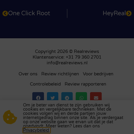
One Click Root
HeyReal
Copyright 2026 © Realreviews
Klantenservice: +31 79 360 2701
info@realreviews.nl
Over ons
Review richtlijnen
Voor bedrijven
Controlebeleid
Review rapporteren
Om je beter van dienst te zijn gebruiken wij
cookies en vergelijkbare technieken. Met de
Bezoek ons review platform in
het Verenigd
cookies volgen wij en derde partijen jouw
internetgedrag binnen onze site. Als je verdergaat
Koninkrijk
,
Frankrijk
,
Duitsland
,
België
,
Spanje
,
op onze website gaan we ervan uit dat je dat
Italië
,
Portugal
,
Polen
,
Denemarken
,
Finland
en
goedvindt. Meer weten? Lees dan ons
Privacybeleid
.
Zweden
.