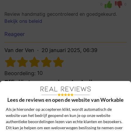
0
0
Review handmatig gecontroleerd en goedgekeurd.
Bekijk ons beleid
Reageer
Van der Ven
20 januari 2025, 06:39
10
Beoordeling:
Efficiëntere werving dankzij
automatisering
De integraties en automatisering maken ons
Lees de reviews en open de website van Workable
wervingsproces een stuk efficiënter en
Als je hieronder op accepteren klikt, wordt automatisch de
overzichtelijker, vooral het vinden van
website van het bedrijf geopend en kun je op onze website
talent via meerdere kanalen.
authentieke beoordelingen lezen van echte klanten en bezoekers.
Dit kan je helpen om een weloverwogen beslissing te nemen over