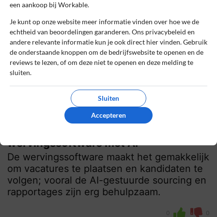
0
0
een aankoop bij Workable.
Review handmatig gecontroleerd en goedgekeurd.
Je kunt op onze website meer informatie vinden over hoe we de
Bekijk ons beleid
echtheid van beoordelingen garanderen. Ons privacybeleid en
andere relevante informatie kun je ook direct hier vinden. Gebruik
Reageer
de onderstaande knoppen om de bedrijfswebsite te openen en de
reviews te lezen, of om deze niet te openen en deze melding te
sluiten.
Oliver Koning
5 december 2024, 10:02
Sluiten
8
Beoordeling:
Accepteren
Gebruiksvriendelijke
wervingssoftware met AI
De wervingssoftware maakt het gemakkelijk
om vacatures te plaatsen en kandidaten te
volgen; vooral de AI-gestuurde sourcing en
rapportages zijn erg behulpzaam.
0
0