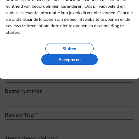
Schrijf een review
echtheid van beoordelingen garanderen. Ons privacybeleid en
andere relevante informatie kun je ook direct hier vinden. Gebruik
Het e-mailadres en bestelnummer worden niet
de onderstaande knoppen om de bedrijfswebsite te openen en de
gepubliceerd. Vereiste velden zijn gemarkeerd
reviews te lezen, of om deze niet te openen en deze melding te
met *
sluiten.
Naam
*
Sluiten
Accepteren
E-mail
*
Bestelnummer
Review Titel *
Sterrenbeoordeling *