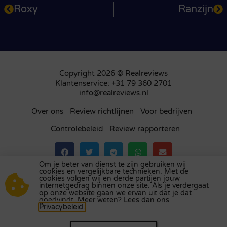
Roxy
Ranzijn
Copyright 2026 © Realreviews
Klantenservice: +31 79 360 2701
info@realreviews.nl
Over ons
Review richtlijnen
Voor bedrijven
Controlebeleid
Review rapporteren
Om je beter van dienst te zijn gebruiken wij
cookies en vergelijkbare technieken. Met de
Bezoek ons review platform in
het Verenigd
cookies volgen wij en derde partijen jouw
internetgedrag binnen onze site. Als je verdergaat
Koninkrijk
,
Frankrijk
,
Duitsland
,
België
,
Spanje
,
op onze website gaan we ervan uit dat je dat
Italië
,
Portugal
,
Polen
,
Denemarken
,
Finland
en
goedvindt. Meer weten? Lees dan ons
Privacybeleid
.
Zweden
.