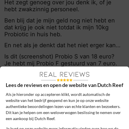
Het zegt genoeg over jou denk ik, of je
hebt zwakzinnig personeel.
Ben blij dat je mijn geld nog niet hebt en
dat krijg je ook niet totdat ik mijn 10kg
Probiotic in huis heb.
En net als je denkt dat het niet erger kan…
Is dit (screenshot) Probio S van 18 euro?
Je hebt mij Probio F gestuurd van 7 euro.
Deze mensen zijn echt zeldzaam slecht!
Lees de reviews en open de website van Dutch Reef
0
0
Als je hieronder op accepteren klikt, wordt automatisch de
Review handmatig gecontroleerd en goedgekeurd.
website van het bedrijf geopend en kun je op onze website
Bekijk ons beleid
authentieke beoordelingen lezen van echte klanten en bezoekers.
Dit kan je helpen om een weloverwogen beslissing te nemen over
Reageer
een aankoop bij Dutch Reef.
Je kunt op onze website meer informatie vinden over hoe we de