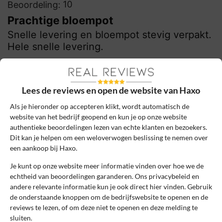
10
Beoordeling:
Prachtige bloempot
Snelle levering en bloempot stevig verpakt.
Hele snelle levering.
0
0
Review handmatig gecontroleerd en goedgekeurd.
Lees de reviews en open de website van Haxo
Bekijk ons beleid
Als je hieronder op accepteren klikt, wordt automatisch de
website van het bedrijf geopend en kun je op onze website
Reageer
authentieke beoordelingen lezen van echte klanten en bezoekers.
Dit kan je helpen om een weloverwogen beslissing te nemen over
KOERT
17 december 2021, 16:24
een aankoop bij Haxo.
Je kunt op onze website meer informatie vinden over hoe we de
echtheid van beoordelingen garanderen. Ons privacybeleid en
10
Beoordeling:
andere relevante informatie kun je ook direct hier vinden. Gebruik
de onderstaande knoppen om de bedrijfswebsite te openen en de
Fantastisch
reviews te lezen, of om deze niet te openen en deze melding te
Helemaal mooie grote nep kerstboom
sluiten.