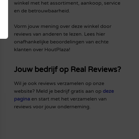
winkel met het assortiment, aankoop, service
en de betrouwbaarheid.
Vorm jouw mening over deze winkel door
reviews van anderen te lezen. Lees hier
onafhankelijke beoordelingen van echte
klanten over HoutPlaza!
Jouw bedrijf op Real Reviews?
Wil je ook reviews verzamelen op onze
website? Meld je bedrijf gratis aan op
deze
pagina
en start met het verzamelen van
reviews voor jouw onderneming.