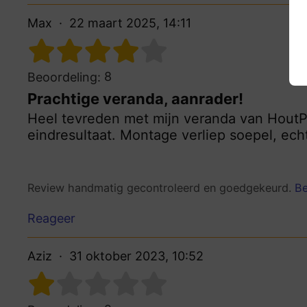
Max
22 maart 2025, 14:11
8
Beoordeling:
Prachtige veranda, aanrader!
Heel tevreden met mijn veranda van HoutP
eindresultaat. Montage verliep soepel, ech
Review handmatig gecontroleerd en goedgekeurd.
Be
Reageer
Aziz
31 oktober 2023, 10:52