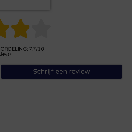



RDELING: 7.7/10
views)
Schrijf een review