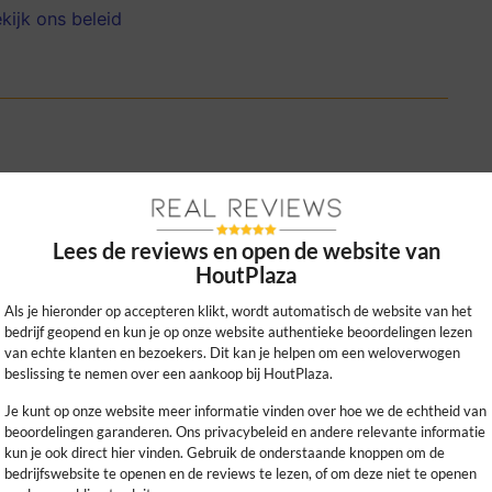
kijk ons beleid
Lees de reviews en open de website van
HoutPlaza
 personeel en snelle levering. Maatwerk
gd en vakkundig gemonteerd door het
Als je hieronder op accepteren klikt, wordt automatisch de website van het
bedrijf geopend en kun je op onze website authentieke beoordelingen lezen
van echte klanten en bezoekers. Dit kan je helpen om een weloverwogen
beslissing te nemen over een aankoop bij HoutPlaza.
0
0
Je kunt op onze website meer informatie vinden over hoe we de echtheid van
kijk ons beleid
beoordelingen garanderen. Ons privacybeleid en andere relevante informatie
kun je ook direct hier vinden. Gebruik de onderstaande knoppen om de
bedrijfswebsite te openen en de reviews te lezen, of om deze niet te openen