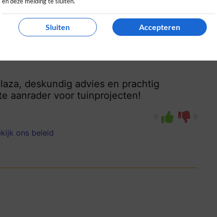
en deze melding te sluiten.
Sluiten
Accepteren
laza, deskundig advies en prachtig
te aanrader voor tuinprojecten!
0
0
kijk ons beleid