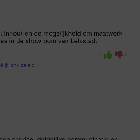
 tuinhout en de mogelijkheid om maatwerk
vies in de showroom van Lelystad.
0
0
kijk ons beleid
de service, duidelijke communicatie en