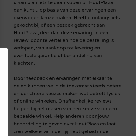
u van plan iets te gaan kopen bij HoutPlaza
dan kunt u op basis van deze ervaringen een
overwogen keuze maken. Heeft u onlangs iets
gekocht bij of een bezoek gebracht aan
HoutPlaza, deel dan deze ervaring, in een
review, door te vertellen hoe de bestelling is
verlopen, van aankoop tot levering en
eventuele garantie of behandeling van
klachten.
Door feedback en ervaringen met elkaar te
delen kunnen we in de toekomst steeds betere
en gerichtere keuzes maken wat betreft fysiek
of online winkelen. Onafhankelijke reviews
helpen bij het maken van een keuze voor een
bepaalde winkel. Help anderen door jouw
beoordeling te geven over HoutPlaza en laat
zien welke ervaringen jij hebt gehad in de