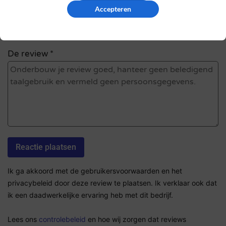
Accepteren
Sterrenbeoordeling *
De review *
Ik ga akkoord met de gebruikersvoorwaarden en het
privacybeleid door deze review te plaatsen. Ik verklaar ook dat
ik een daadwerkelijke ervaring heb met dit bedrijf.
Lees ons
controlebeleid
en hoe wij zorgen dat reviews