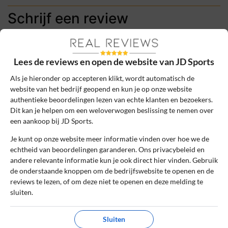
Schrijf een review
Het e-mailadres en bestelnummer worden niet
gepubliceerd. Vereiste velden zijn gemarkeerd
Lees de reviews en open de website van JD Sports
met *
Als je hieronder op accepteren klikt, wordt automatisch de
Naam
*
website van het bedrijf geopend en kun je op onze website
authentieke beoordelingen lezen van echte klanten en bezoekers.
Dit kan je helpen om een weloverwogen beslissing te nemen over
een aankoop bij JD Sports.
E-mail
*
Je kunt op onze website meer informatie vinden over hoe we de
echtheid van beoordelingen garanderen. Ons privacybeleid en
andere relevante informatie kun je ook direct hier vinden. Gebruik
Bestelnummer
de onderstaande knoppen om de bedrijfswebsite te openen en de
reviews te lezen, of om deze niet te openen en deze melding te
sluiten.
Review Titel *
Sluiten