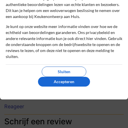
authentieke beoordelingen lezen van echte klanten en bezoekers.
Top service
Dit kan je helpen om een weloverwogen beslissing te nemen over
De afspraak met de keukenexpert was
een aankoop bij Keukenontwerp aan Huis.
helemaal naar mijn zin. Alle details zijn
Je kunt op onze website meer informatie vinden over hoe we de
besproken en inderdaad is het heel handig
echtheid van beoordelingen garanderen. Ons privacybeleid en
om terplekke te overleggen over eventuele
andere relevante informatie kun je ook direct hier vinden. Gebruik
ingewikkelde wensen, zo weet je precies of
de onderstaande knoppen om de bedrijfswebsite te openen en de
het kan en wat de eventuele nadelen zijn.
reviews te lezen, of om deze niet te openen en deze melding te
sluiten.
De keuken moet ik nog ontvangen, dus ik
ben benieuwd!
Sluiten
0
0
Accepteren
Review handmatig gecontroleerd en goedgekeurd.
Bekijk ons beleid
Reageer
Schrijf een review