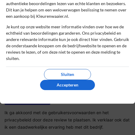
authentieke beoordelingen lezen van echte klanten en bezoekers.
Dit kan je helpen om een weloverwogen beslissing te nemen over
een aankoop bij Kleurenwaaier.nl.
Sterrenbeoordeling *
Je kunt op onze website meer informatie vinden over hoe we de
echtheid van beoordelingen garanderen. Ons privacybeleid en
andere relevante informatie kun je ook direct hier vinden. Gebruik
De review *
de onderstaande knoppen om de bedrijfswebsite te openen en de
reviews te lezen, of om deze niet te openen en deze melding te
sluiten.
Sluiten
Accepteren
Ik ga akkoord met de gebruikersvoorwaarden en het
privacybeleid door deze review te plaatsen. Ik verklaar ook dat
ik een daadwerkelijke ervaring heb met dit bedrijf.