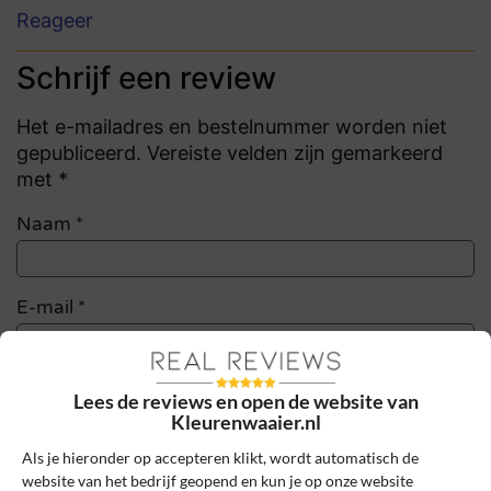
Reageer
Schrijf een review
Het e-mailadres en bestelnummer worden niet
gepubliceerd. Vereiste velden zijn gemarkeerd
met *
Naam
*
E-mail
*
Bestelnummer
Lees de reviews en open de website van
Kleurenwaaier.nl
Als je hieronder op accepteren klikt, wordt automatisch de
Review Titel *
website van het bedrijf geopend en kun je op onze website