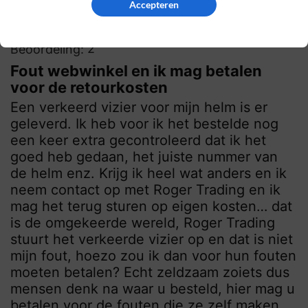
Accepteren
2
Beoordeling:
Fout webwinkel en ik mag betalen
voor de retourkosten
Een verkeerd vizier voor mijn helm is er
geleverd. Ik heb voor ik het bestelde nog
een keer extra gecontroleerd dat ik het
goed heb gedaan, het juiste nummer van
de helm enz. Krijg ik heel wat anders en ik
neem contact op met Roger Trading en ik
mag het terug sturen op eigen kosten… dat
is de omgekeerde wereld, Roger Trading
stuurt het verkeerde vizier op en dat is niet
mijn fout, hoezo zou ik dan voor hun fouten
moeten betalen? Echt zeldzaam zoiets dus
mensen denk na waar u besteld, hier mag u
betalen voor de fouten die ze zelf maken.