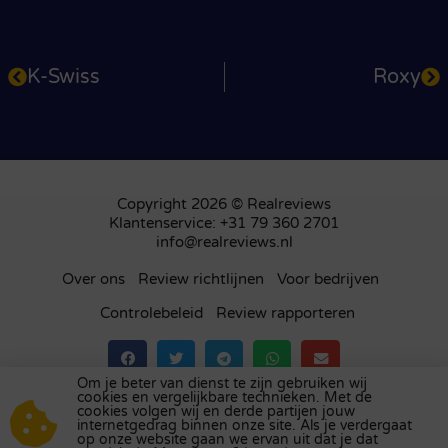
K-Swiss
Roxy
Copyright 2026 © Realreviews
Klantenservice: +31 79 360 2701
info@realreviews.nl
Over ons
Review richtlijnen
Voor bedrijven
Controlebeleid
Review rapporteren
Om je beter van dienst te zijn gebruiken wij
cookies en vergelijkbare technieken. Met de
Bezoek ons review platform in
het Verenigd
cookies volgen wij en derde partijen jouw
internetgedrag binnen onze site. Als je verdergaat
Koninkrijk
,
Frankrijk
,
Duitsland
,
België
,
Spanje
,
op onze website gaan we ervan uit dat je dat