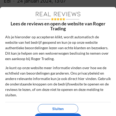
Edi
24 januari 2024, 13:07
10
Beoordeling:
Lees de reviews en open de website van Roger
Trading
Superfijne webshop
Ze hebben de beste prijzen en alles op
Als je hieronder op accepteren klikt, wordt automatisch de
website van het bedrijf geopend en kun je op onze website
voorraad. Echt superfijn als je aan het
authentieke beoordelingen lezen van echte klanten en bezoekers.
sleutelen bent en je hebt iets snel nodig.
Dit kan je helpen om een weloverwogen beslissing te nemen over
Geven ook goede advies en service! Ik raad
een aankoop bij Roger Trading.
iedereen aan.
Je kunt op onze website meer informatie vinden over hoe we de
echtheid van beoordelingen garanderen. Ons privacybeleid en
0
0
andere relevante informatie kun je ook direct hier vinden. Gebruik
Review handmatig gecontroleerd en goedgekeurd.
de onderstaande knoppen om de bedrijfswebsite te openen en de
Bekijk ons beleid
reviews te lezen, of om deze niet te openen en deze melding te
sluiten.
Reageer
Sluiten
Cees
24 mei 2023, 12:14