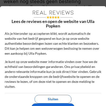
weken nog steeds geen bestelling
ontvangen. Ik mail terug… geen bestelling
doorgegeven aan magazijn. WTF? Dan
kreeg ik een mail dat het niet meer in stock
Lees de reviews en open de website van Ulla
is en komt … conclusie: geld kwijt, geen
Popken
bestelling (na 3 maanden), slechte service –
Als je hieronder op accepteren klikt, wordt automatisch de
hier koop ik nooit meer!
website van het bedrijf geopend en kun je op onze website
authentieke beoordelingen lezen van echte klanten en bezoekers.
0
0
Dit kan je helpen om een weloverwogen beslissing te nemen over
een aankoop bij Ulla Popken.
Review handmatig gecontroleerd en goedgekeurd.
Bekijk ons beleid
Je kunt op onze website meer informatie vinden over hoe we de
echtheid van beoordelingen garanderen. Ons privacybeleid en
Reageer
andere relevante informatie kun je ook direct hier vinden. Gebruik
de onderstaande knoppen om de bedrijfswebsite te openen en de
reviews te lezen, of om deze niet te openen en deze melding te
Mo
18 januari 2022, 11:05
sluiten.
Sluiten
10
Beoordeling: