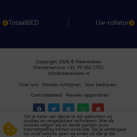
TotaalBED
Uw-rollator
Copyright 2026 © Realreviews
Klantenservice: +31 79 360 2701
info@realreviews.nl
Over ons
Review richtlijnen
Voor bedrijven
Controlebeleid
Review rapporteren
Om je beter van dienst te zijn gebruiken wij
cookies en vergelijkbare technieken. Met de
Bezoek ons review platform in
het Verenigd
cookies volgen wij en derde partijen jouw
internetgedrag binnen onze site. Als je verdergaat
Koninkrijk
,
Frankrijk
,
Duitsland
,
België
,
Spanje
,
op onze website gaan we ervan uit dat je dat