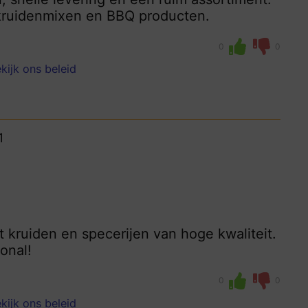
e kruidenmixen en BBQ producten.
0
0
kijk ons beleid
1
t kruiden en specerijen van hoge kwaliteit.
onal!
0
0
kijk ons beleid