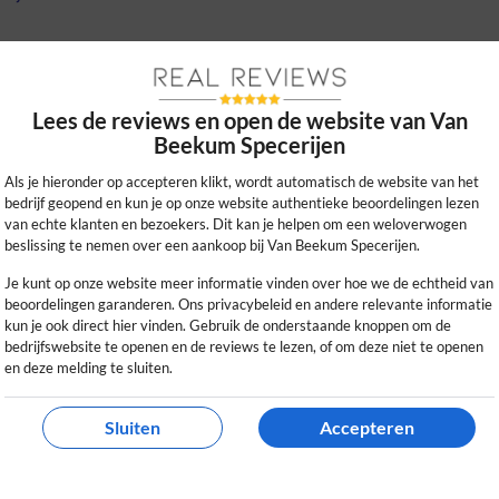
Lees de reviews en open de website van Van
Beekum Specerijen
Als je hieronder op accepteren klikt, wordt automatisch de website van het
bedrijf geopend en kun je op onze website authentieke beoordelingen lezen
van echte klanten en bezoekers. Dit kan je helpen om een weloverwogen
beslissing te nemen over een aankoop bij Van Beekum Specerijen.
n en de BBQ producten zijn echt een
ijen en gedroogde groente!
Je kunt op onze website meer informatie vinden over hoe we de echtheid van
beoordelingen garanderen. Ons privacybeleid en andere relevante informatie
kun je ook direct hier vinden. Gebruik de onderstaande knoppen om de
0
0
bedrijfswebsite te openen en de reviews te lezen, of om deze niet te openen
en deze melding te sluiten.
kijk ons beleid
Sluiten
Accepteren