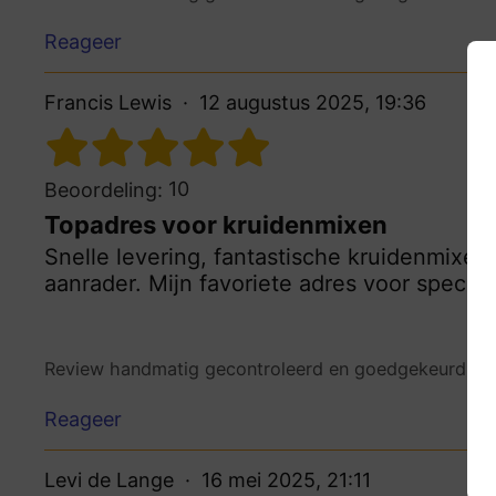
Reageer
Francis Lewis
12 augustus 2025, 19:36
10
Beoordeling:
Topadres voor kruidenmixen
Snelle levering, fantastische kruidenmixe
aanrader. Mijn favoriete adres voor specer
Review handmatig gecontroleerd en goedgekeurd.
Be
Reageer
Levi de Lange
16 mei 2025, 21:11