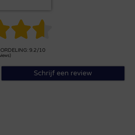



RDELING: 9.2/10
views)
Schrijf een review