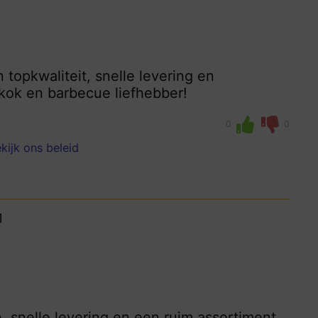
topkwaliteit, snelle levering en
skok en barbecue liefhebber!
0
0
kijk ons beleid
1
, snelle levering en een ruim assortiment.