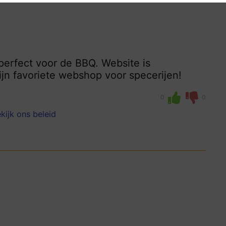
 perfect voor de BBQ. Website is
ijn favoriete webshop voor specerijen!
0
0
kijk ons beleid