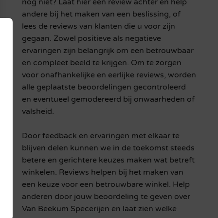
nog niet? Laat hier een review achter en help
andere bij het maken van een beslissing, of
lees de reviews van klanten die u voor zijn
gegaan. Zowel positieve als negatieve
ervaringen zijn belangrijk om een betrouwbaar
en compleet beeld te krijgen. Om te zorgen
voor onafhankelijke en eerlijke reviews, worden
alle geplaatste beoordelingen gecontroleerd
en eventueel gemodereerd bij onwaarheden of
valsheid.
Door feedback en ervaringen met elkaar te
blijven delen kunnen we in de toekomst steeds
betere en gerichtere keuzes maken wat betreft
winkelen. Reviews helpen bij het maken van
een keuze voor een betrouwbare winkel. Help
anderen door jouw beoordeling te geven over
Van Beekum Specerijen en laat zien welke