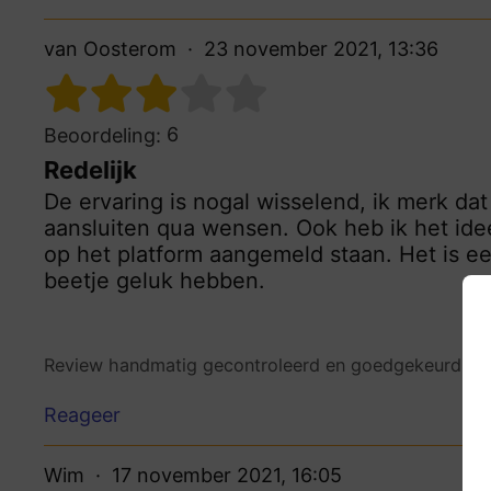
van Oosterom
23 november 2021, 13:36
6
Beoordeling:
Redelijk
De ervaring is nogal wisselend, ik merk dat
aansluiten qua wensen. Ook heb ik het id
op het platform aangemeld staan. Het is e
beetje geluk hebben.
Review handmatig gecontroleerd en goedgekeurd.
Be
Reageer
Wim
17 november 2021, 16:05