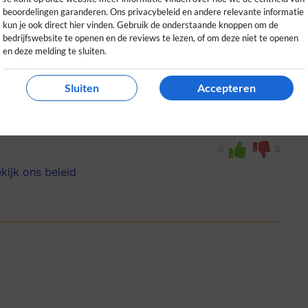
beoordelingen garanderen. Ons privacybeleid en andere relevante informatie
kun je ook direct hier vinden. Gebruik de onderstaande knoppen om de
bedrijfswebsite te openen en de reviews te lezen, of om deze niet te openen
en deze melding te sluiten.
 profiel heb gehad. Soms voel je je net de
Sluiten
Accepteren
r-time is voor mij precies in de sweet
0
0
kijk ons beleid