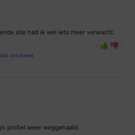
ende site had ik wel iets meer verwacht.
0
0
kijk ons beleid
ijn profiel weer weggehaald.