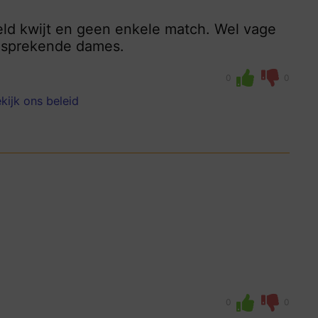
Geld kwijt en geen enkele match. Wel vage
s sprekende dames.
0
0
kijk ons beleid
0
0