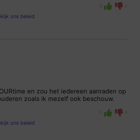
0
0
kijk ons beleid
ij OURtime en zou het iedereen aanraden op
 ouderen zoals ik mezelf ook beschouw.
0
0
kijk ons beleid