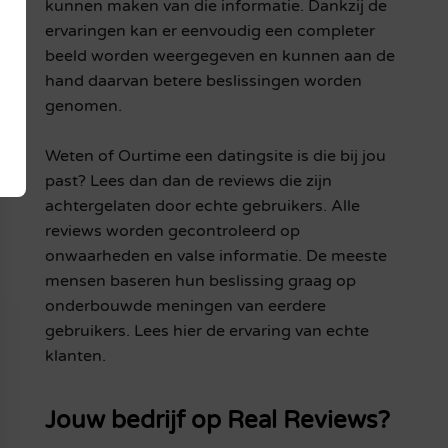
kunnen maken van die informatie. Dankzij de
ervaringen kan er eenvoudig een completer
beeld worden weergegeven en kunnen aan de
hand daarvan betere beslissingen worden
genomen.
Weten of Ourtime een datingsite is die bij jou
past? Lees dan dan de reviews die zijn
achtergelaten door echte gebruikers. Alle
reviews worden gecontroleerd op
onwaarheden en valse informatie. De meeste
mensen baseren hun beslissing graag op
onderbouwde meningen van eerdere
gebruikers. Lees hier de ervaring van echte
klanten.
Jouw bedrijf op Real Reviews?