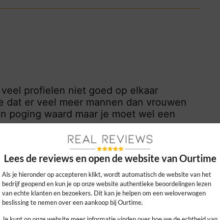
 veel profielen niet goed op elkaar
ee dat er veel meer mannen dan vrouwen
en poging waard maar je moet wel een
0
0
Lees de reviews en open de website van Ourtime
kijk ons beleid
Als je hieronder op accepteren klikt, wordt automatisch de website van het
bedrijf geopend en kun je op onze website authentieke beoordelingen lezen
van echte klanten en bezoekers. Dit kan je helpen om een weloverwogen
beslissing te nemen over een aankoop bij Ourtime.
Je kunt op onze website meer informatie vinden over hoe we de echtheid van