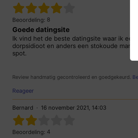
8
Beoordeling:
Goede datingsite
Ik vind het de beste datingsite waar ik een
dorpsidioot en anders een stokoude man. Ou
spot.
Review handmatig gecontroleerd en goedgekeurd.
Be
Reageer
Bernard
16 november 2021, 14:03
4
Beoordeling: