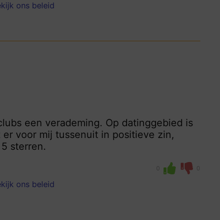
kijk ons beleid
 clubs een verademing. Op datinggebied is
er voor mij tussenuit in positieve zin,
5 sterren.
0
0
kijk ons beleid