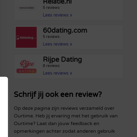
Relatie.nl
5 reviews
Lees reviews »
60dating.com
5 reviews
Lees reviews »
Rijpe Dating
8 reviews
Lees reviews »
Schrijf jij ook een review?
Op deze pagina zijn reviews verzameld over
Ourtime. Heb jij ervaring met het gebruik van
Ourtime? Laat dan jouw feedback en
opmerkingen achter zodat anderen gebruik