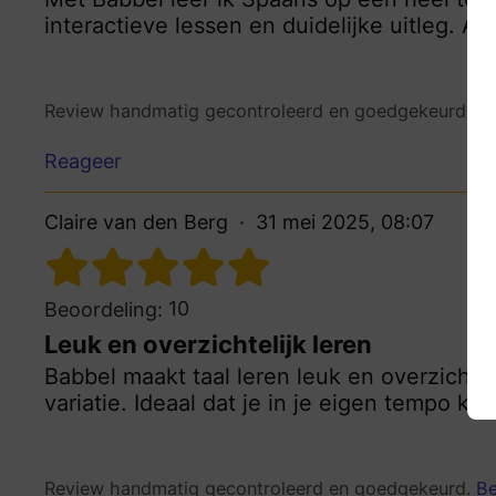
interactieve lessen en duidelijke uitleg. Aa
Review handmatig gecontroleerd en goedgekeurd.
Be
Reageer
Claire van den Berg
31 mei 2025, 08:07
10
Beoordeling:
Leuk en overzichtelijk leren
Babbel maakt taal leren leuk en overzichtel
variatie. Ideaal dat je in je eigen tempo ku
Review handmatig gecontroleerd en goedgekeurd.
Be