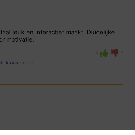
aal leuk en interactief maakt. Duidelijke
or motivatie.
0
0
kijk ons beleid
ankelijke en leuke manier, dankzij de