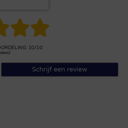



ORDELING: 10/10
views)
Schrijf een review