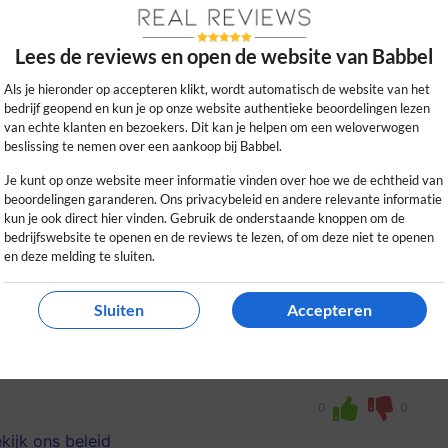
nrader voor taalliefhebbers!
Lees de reviews en open de website van Babbel
0
0
Als je hieronder op accepteren klikt, wordt automatisch de website van het
kijk ons beleid
bedrijf geopend en kun je op onze website authentieke beoordelingen lezen
van echte klanten en bezoekers. Dit kan je helpen om een weloverwogen
beslissing te nemen over een aankoop bij Babbel.
Je kunt op onze website meer informatie vinden over hoe we de echtheid van
beoordelingen garanderen. Ons privacybeleid en andere relevante informatie
kun je ook direct hier vinden. Gebruik de onderstaande knoppen om de
bedrijfswebsite te openen en de reviews te lezen, of om deze niet te openen
en deze melding te sluiten.
Sluiten
Accepteren
ijk, met interactieve lessen en veel
nt oefenen.
0
0
kijk ons beleid