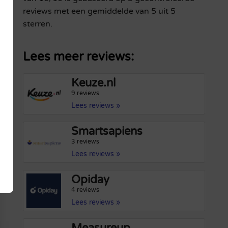
reviews met een gemiddelde van 5 uit 5
sterren.
Lees meer reviews:
Keuze.nl
9 reviews
Lees reviews »
Smartsapiens
3 reviews
Lees reviews »
Opiday
4 reviews
Lees reviews »