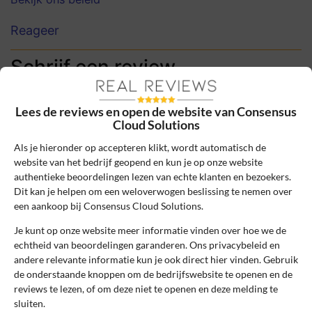
Reageer
Schrijf een review
Het e-mailadres en bestelnummer worden niet
Lees de reviews en open de website van Consensus
gepubliceerd. Vereiste velden zijn gemarkeerd
Cloud Solutions
met *
Als je hieronder op accepteren klikt, wordt automatisch de
Naam
*
website van het bedrijf geopend en kun je op onze website
authentieke beoordelingen lezen van echte klanten en bezoekers.
Dit kan je helpen om een weloverwogen beslissing te nemen over
een aankoop bij Consensus Cloud Solutions.
E-mail
*
Je kunt op onze website meer informatie vinden over hoe we de
echtheid van beoordelingen garanderen. Ons privacybeleid en
andere relevante informatie kun je ook direct hier vinden. Gebruik
Bestelnummer
de onderstaande knoppen om de bedrijfswebsite te openen en de
reviews te lezen, of om deze niet te openen en deze melding te
sluiten.