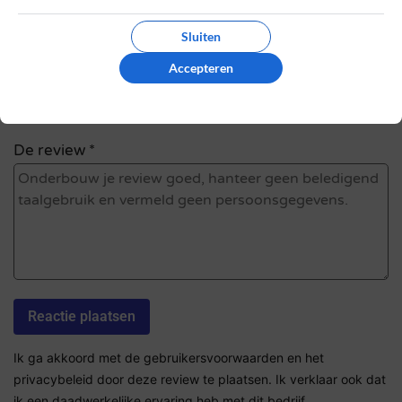
Review Titel *
Sluiten
Accepteren
Sterrenbeoordeling *
De review *
Ik ga akkoord met de gebruikersvoorwaarden en het
privacybeleid door deze review te plaatsen. Ik verklaar ook dat
ik een daadwerkelijke ervaring heb met dit bedrijf.