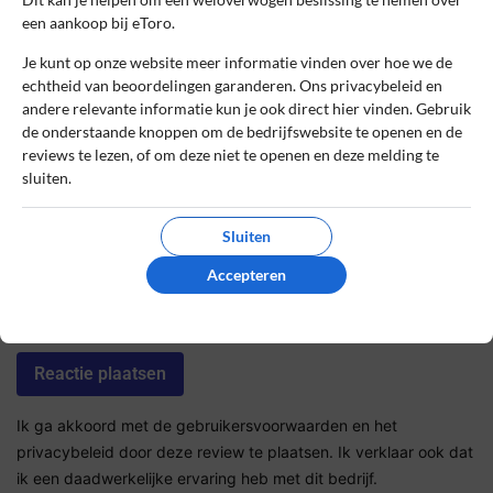
een aankoop bij eToro.
Je kunt op onze website meer informatie vinden over hoe we de
Sterrenbeoordeling *
echtheid van beoordelingen garanderen. Ons privacybeleid en
andere relevante informatie kun je ook direct hier vinden. Gebruik
de onderstaande knoppen om de bedrijfswebsite te openen en de
reviews te lezen, of om deze niet te openen en deze melding te
De review *
sluiten.
Sluiten
Accepteren
Ik ga akkoord met de gebruikersvoorwaarden en het
privacybeleid door deze review te plaatsen. Ik verklaar ook dat
ik een daadwerkelijke ervaring heb met dit bedrijf.