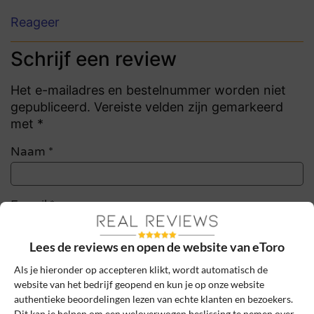
Reageer
Schrijf een review
Het e-mailadres en bestelnummer worden niet
gepubliceerd. Vereiste velden zijn gemarkeerd
met *
Naam
*
E-mail
*
Lees de reviews en open de website van eToro
Bestelnummer
Als je hieronder op accepteren klikt, wordt automatisch de
website van het bedrijf geopend en kun je op onze website
authentieke beoordelingen lezen van echte klanten en bezoekers.
Review Titel *
Dit kan je helpen om een weloverwogen beslissing te nemen over