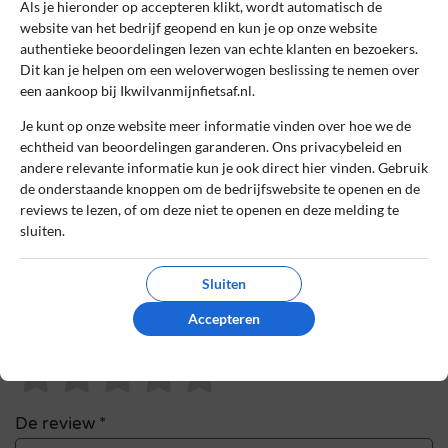
Als je hieronder op accepteren klikt, wordt automatisch de
website van het bedrijf geopend en kun je op onze website
Naam
*
authentieke beoordelingen lezen van echte klanten en bezoekers.
Dit kan je helpen om een weloverwogen beslissing te nemen over
een aankoop bij Ikwilvanmijnfietsaf.nl.
E-mail
*
Je kunt op onze website meer informatie vinden over hoe we de
echtheid van beoordelingen garanderen. Ons privacybeleid en
andere relevante informatie kun je ook direct hier vinden. Gebruik
de onderstaande knoppen om de bedrijfswebsite te openen en de
Bestelnummer
reviews te lezen, of om deze niet te openen en deze melding te
sluiten.
Review Titel *
Sluiten
Accepteren
Sterrenbeoordeling *
De review *