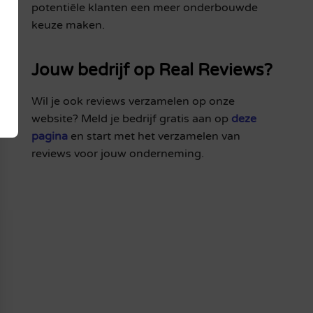
potentiële klanten een meer onderbouwde
keuze maken.
Jouw bedrijf op Real Reviews?
Wil je ook reviews verzamelen op onze
website? Meld je bedrijf gratis aan op
deze
pagina
en start met het verzamelen van
reviews voor jouw onderneming.