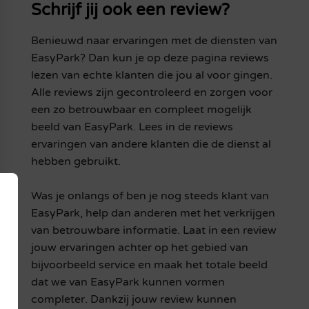
Schrijf jij ook een review?
Benieuwd naar ervaringen met de diensten van
EasyPark? Dan kun je op deze pagina reviews
lezen van echte klanten die jou al voor gingen.
Alle reviews zijn gecontroleerd en zorgen voor
een zo betrouwbaar en compleet mogelijk
beeld van EasyPark. Lees in de reviews
ervaringen van andere klanten die de dienst al
hebben gebruikt.
Was je onlangs of ben je nog steeds klant van
EasyPark, help dan anderen met het verkrijgen
van betrouwbare informatie. Laat in een review
jouw ervaringen achter op het gebied van
bijvoorbeeld service en maak het totale beeld
dat we van EasyPark kunnen vormen
completer. Dankzij jouw review kunnen