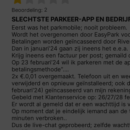
2
Beoordeling:
SLECHTSTE PARKEER-APP EN BEDRIJ
Eerst was het parkmobile; nooit probleem.
Wordt het overgenomen door EasyPark voo
Betalingen worden geïncasseerd door Riv
Dan in januari’24 gaan zij ineens het e.e.a
Krijg ineens een factuur per post; gemaild
Op 23 februari’24 wil ik parkeren met de a
betalingsmethode”….
2x €.0,01 overgemaakt. Telefoon uit en we
verwijderd en opnieuw geïnstalleerd; ook di
februari’24) geïncasseerd van mijn rekenin
Gebeld met Klantenservice op: 26/27/28 feb
Er wordt al gemeld dat er een wachttijd is 
Op moment dat je eindelijk iemand aan de t
minuten verbroken..
Dus de live-chat geprobeerd; zelfde wachtt