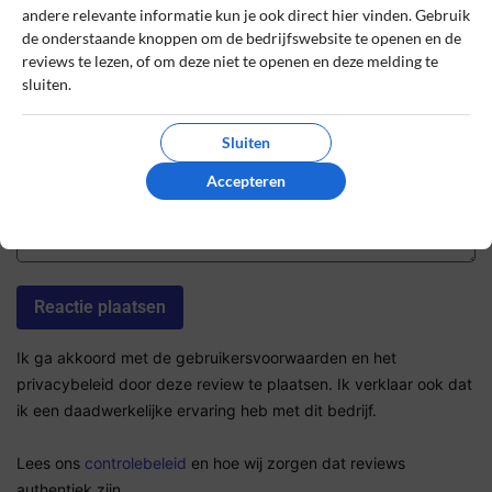
Sterrenbeoordeling *
andere relevante informatie kun je ook direct hier vinden. Gebruik
de onderstaande knoppen om de bedrijfswebsite te openen en de
reviews te lezen, of om deze niet te openen en deze melding te
sluiten.
De review *
Sluiten
Accepteren
Ik ga akkoord met de gebruikersvoorwaarden en het
privacybeleid door deze review te plaatsen. Ik verklaar ook dat
ik een daadwerkelijke ervaring heb met dit bedrijf.
Lees ons
controlebeleid
en hoe wij zorgen dat reviews
authentiek zijn.