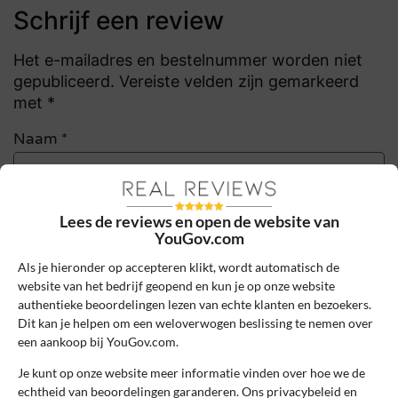
Schrijf een review
Het e-mailadres en bestelnummer worden niet
gepubliceerd. Vereiste velden zijn gemarkeerd
met *
Naam
*
E-mail
*
Lees de reviews en open de website van
YouGov.com
Als je hieronder op accepteren klikt, wordt automatisch de
Bestelnummer
website van het bedrijf geopend en kun je op onze website
authentieke beoordelingen lezen van echte klanten en bezoekers.
Dit kan je helpen om een weloverwogen beslissing te nemen over
Review Titel *
een aankoop bij YouGov.com.
Je kunt op onze website meer informatie vinden over hoe we de
echtheid van beoordelingen garanderen. Ons privacybeleid en