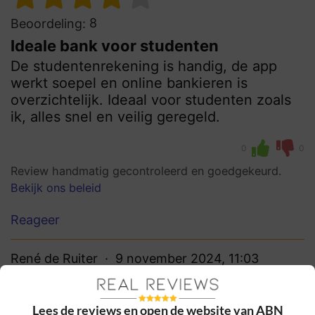
8
Beoordeling:
Ideale bank voor studenten
De studentenrekening is handig, de app
werkt soepel en online bankieren is
overzichtelijk. Ideaal voor studenten zoals
ik, alles snel en veilig geregeld.
0
0
Review handmatig gecontroleerd en goedgekeurd.
Bekijk ons beleid
Reageer
René de Ruiter
9 november 2024, 11:03
Lees de reviews en open de website van ABN
8
Beoordeling: