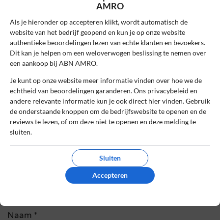
AMRO
Handige studentenrekening en app
Als je hieronder op accepteren klikt, wordt automatisch de
Als student ben ik erg tevreden met de
website van het bedrijf geopend en kun je op onze website
studentenrekening en de handige ABN
authentieke beoordelingen lezen van echte klanten en bezoekers.
AMRO app voor mobiel bankieren.
Dit kan je helpen om een weloverwogen beslissing te nemen over
een aankoop bij ABN AMRO.
0
0
Je kunt op onze website meer informatie vinden over hoe we de
Review handmatig gecontroleerd en goedgekeurd.
echtheid van beoordelingen garanderen. Ons privacybeleid en
andere relevante informatie kun je ook direct hier vinden. Gebruik
Bekijk ons beleid
de onderstaande knoppen om de bedrijfswebsite te openen en de
reviews te lezen, of om deze niet te openen en deze melding te
Reageer
sluiten.
Schrijf een review
Sluiten
Het e-mailadres en bestelnummer worden niet
Accepteren
gepubliceerd. Vereiste velden zijn gemarkeerd
met *
Naam
*