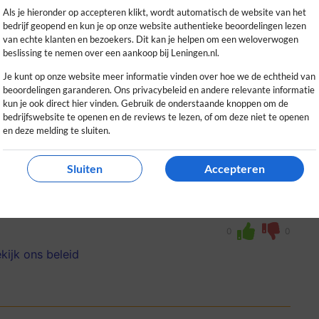
kijk ons beleid
Als je hieronder op accepteren klikt, wordt automatisch de website van het
bedrijf geopend en kun je op onze website authentieke beoordelingen lezen
van echte klanten en bezoekers. Dit kan je helpen om een weloverwogen
beslissing te nemen over een aankoop bij Leningen.nl.
Je kunt op onze website meer informatie vinden over hoe we de echtheid van
beoordelingen garanderen. Ons privacybeleid en andere relevante informatie
kun je ook direct hier vinden. Gebruik de onderstaande knoppen om de
bedrijfswebsite te openen en de reviews te lezen, of om deze niet te openen
en deze melding te sluiten.
Sluiten
Accepteren
t overzichtelijke aanvraagproces, goede
dankzij de keurmerken en certificeringen.
0
0
kijk ons beleid