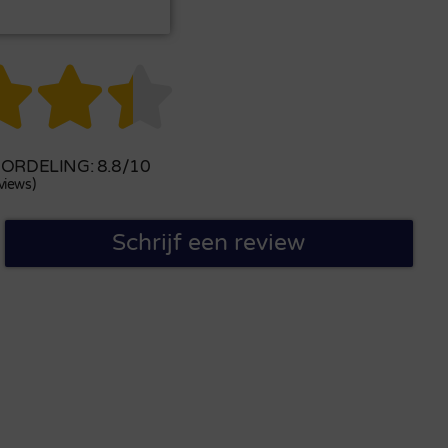



RDELING: 8.8/10
views)
Schrijf een review