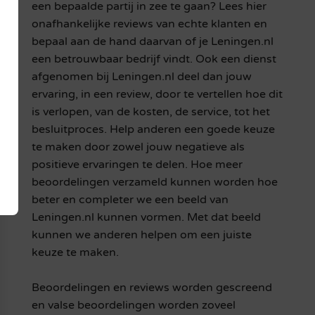
een bepaalde partij in zee te gaan? Lees hier
onafhankelijke reviews van echte klanten en
bepaal aan de hand daarvan of je Leningen.nl
een betrouwbaar bedrijf vindt. Ook een dienst
afgenomen bij Leningen.nl deel dan jouw
ervaring, in een review, door te vertellen hoe dit
is verlopen, van de kosten, de service, tot het
besluitproces. Help anderen een goede keuze
te maken door zowel jouw negatieve als
positieve ervaringen te delen. Hoe meer
beoordelingen verzameld kunnen worden hoe
beter en completer we een beeld van
Leningen.nl kunnen vormen. Met dat beeld
kunnen we anderen helpen om een juiste
keuze te maken.
Beoordelingen en reviews worden gescreend
en valse beoordelingen worden zoveel