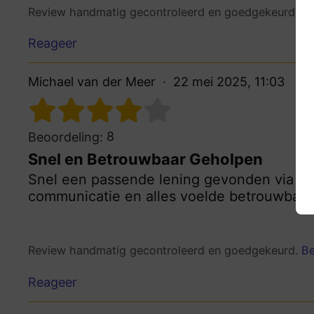
Review handmatig gecontroleerd en goedgekeurd.
Be
Reageer
Michael van der Meer
22 mei 2025, 11:03
8
Beoordeling:
Snel en Betrouwbaar Geholpen
Snel een passende lening gevonden via he
communicatie en alles voelde betrouwbaar 
Review handmatig gecontroleerd en goedgekeurd.
Be
Reageer