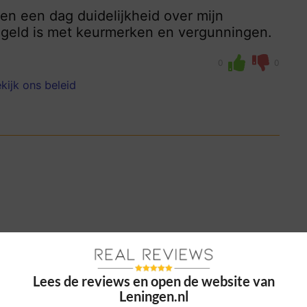
nen een dag duidelijkheid over mijn
regeld is met keurmerken en vergunningen.
0
0
kijk ons beleid
Leningen.nl erg eenvoudig en kreeg snel
en betrouwbaar geregeld.
Lees de reviews en open de website van
Leningen.nl
0
0