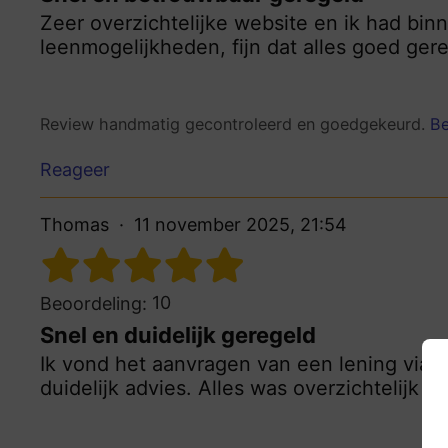
Zeer overzichtelijke website en ik had bin
leenmogelijkheden, fijn dat alles goed ge
Review handmatig gecontroleerd en goedgekeurd.
Be
Reageer
Thomas
11 november 2025, 21:54
10
Beoordeling:
Snel en duidelijk geregeld
Ik vond het aanvragen van een lening via 
duidelijk advies. Alles was overzichtelijk 