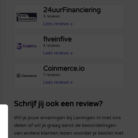
24uurFinanciering
3 reviews
Lees reviews »
fiveinfive
4 reviews
Lees reviews »
Coinmerce.io
7 reviews
Lees reviews »
Schrijf jij ook een review?
Wil je jouw ervaringen bij Leningen.nl met ons
delen of wil je graag eerst de beoordelingen
van andere klanten lezen voordat je beslist met