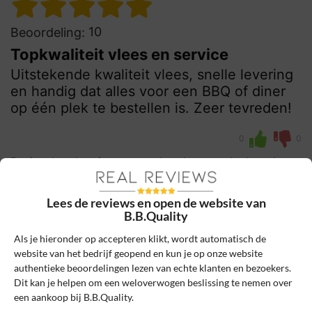
10
Beoordeling:
Topkwaliteit vlees en service
Uitstekende kwaliteit vlees, snelle levering
en handig dat alles voor een BBQ of diner
op één plek te bestellen is. Zeer tevreden!
0
0
Review handmatig gecontroleerd en goedgekeurd.
Bekijk ons beleid
Lees de reviews en open de website van
Reageer
B.B.Quality
Als je hieronder op accepteren klikt, wordt automatisch de
Anna
5 oktober 2024, 15:36
website van het bedrijf geopend en kun je op onze website
authentieke beoordelingen lezen van echte klanten en bezoekers.
Dit kan je helpen om een weloverwogen beslissing te nemen over
een aankoop bij B.B.Quality.
8
Beoordeling: