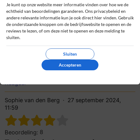
Topkwaliteit vlees, snel geleverd
Je kunt op onze website meer informatie vinden over hoe we de
echtheid van beoordelingen garanderen. Ons privacybeleid en
Snelle levering, perfect vlees en veel keuze
andere relevante informatie kun je ook direct hier vinden. Gebruik
uit duurzame opties. Ideaal voor BBQ’s of
de onderstaande knoppen om de bedrijfswebsite te openen en de
culinaire avonden, alles eenvoudig online
reviews te lezen, of om deze niet te openen en deze melding te
besteld en topkwaliteit ontvangen.
sluiten.
0
0
Sluiten
Review handmatig gecontroleerd en goedgekeurd.
Accepteren
Bekijk ons beleid
Reageer
Sophie van den Berg
27 september 2024,
11:59
8
Beoordeling: