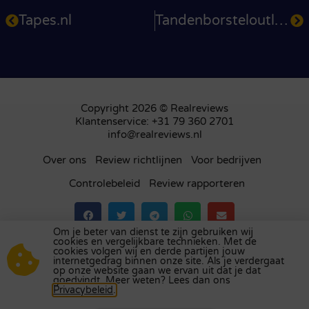
Tapes.nl
Tandenborsteloutlet.nl
Copyright 2026 © Realreviews
Klantenservice: +31 79 360 2701
info@realreviews.nl
Over ons
Review richtlijnen
Voor bedrijven
Controlebeleid
Review rapporteren
Om je beter van dienst te zijn gebruiken wij
cookies en vergelijkbare technieken. Met de
Bezoek ons review platform in
het Verenigd
cookies volgen wij en derde partijen jouw
internetgedrag binnen onze site. Als je verdergaat
Koninkrijk
,
Frankrijk
,
Duitsland
,
België
,
Spanje
,
op onze website gaan we ervan uit dat je dat
Italië
,
Portugal
,
Polen
,
Denemarken
,
Finland
en
goedvindt. Meer weten? Lees dan ons
Privacybeleid
.
Zweden
.