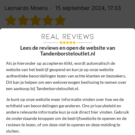
Leonardo Moens
15 september 2024, 17:33
10
Beoordeling:
Kwaliteit, keuze en snelle levering
Lees de reviews en open de website van
Hele fijne webshop om kwalitatieve
Tandenborsteloutlet.nl
tandenborstels en mondverzorging te
Als je hieronder op accepteren klikt, wordt automatisch de
bestellen voor aantrekkelijke prijzen, snelle
website van het bedrijf geopend en kun je op onze website
levering en ruime keuze uit topmerken als
authentieke beoordelingen lezen van echte klanten en bezoekers.
Oral-B en Philips.
Dit kan je helpen om een weloverwogen beslissing te nemen over
een aankoop bij Tandenborsteloutlet.nl.
0
0
Je kunt op onze website meer informatie vinden over hoe we de
Review handmatig gecontroleerd en goedgekeurd.
echtheid van beoordelingen garanderen. Ons privacybeleid en
Bekijk ons beleid
andere relevante informatie kun je ook direct hier vinden. Gebruik
de onderstaande knoppen om de bedrijfswebsite te openen en de
Reageer
reviews te lezen, of om deze niet te openen en deze melding te
sluiten.