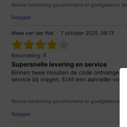
Review handmatig gecontroleerd en goedgekeurd.
Be
Reageer
Mees van der Wal
7 oktober 2025, 08:13
8
Beoordeling:
Supersnelle levering en service
Binnen twee minuten de code ontvangen na
service bij vragen. Echt een aanrader voor 
Review handmatig gecontroleerd en goedgekeurd.
Be
Reageer