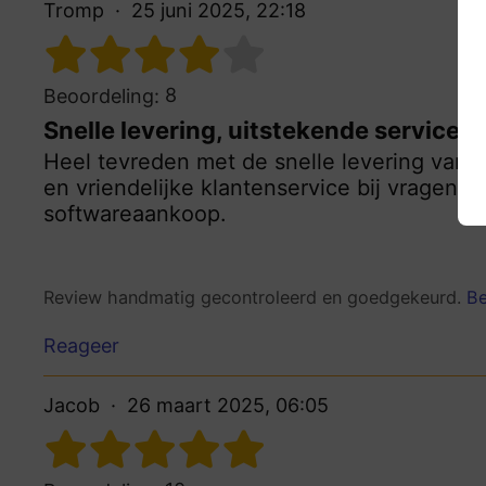
Tromp
25 juni 2025, 22:18
8
Beoordeling:
Snelle levering, uitstekende service
Heel tevreden met de snelle levering van mi
en vriendelijke klantenservice bij vragen.
softwareaankoop.
Review handmatig gecontroleerd en goedgekeurd.
Be
Reageer
Jacob
26 maart 2025, 06:05