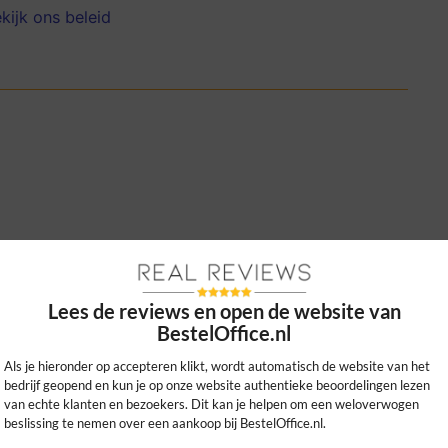
kijk ons beleid
 aankoop, duidelijke handleiding en super
wie snel softwarelicenties nodig heeft!
Lees de reviews en open de website van
0
0
BestelOffice.nl
kijk ons beleid
Als je hieronder op accepteren klikt, wordt automatisch de website van het
bedrijf geopend en kun je op onze website authentieke beoordelingen lezen
van echte klanten en bezoekers. Dit kan je helpen om een weloverwogen
beslissing te nemen over een aankoop bij BestelOffice.nl.