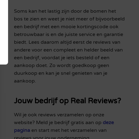
Soms kan het lastig zijn door de bomen het
bos te zien en weet je niet meer of bijvoorbeeld
een bedrijf met een mooie kortingscode ook
betrouwbaar is en de juiste service en garantie
biedt. Lees daarom altijd eerst de reviews van
andere voor een compleet en helder beeld van
een bedrijf, voordat je iets besteld of een
aankoop doet. Zo wordt goedkoop geen
duurkoop en kan je snel genieten van je
aankoop.
Jouw bedrijf op Real Reviews?
Wil je ook reviews verzamelen op onze
website? Meld je bedrijf gratis aan op
deze
pagina
en start met het verzamelen van
reviews voor jouw onderneming.