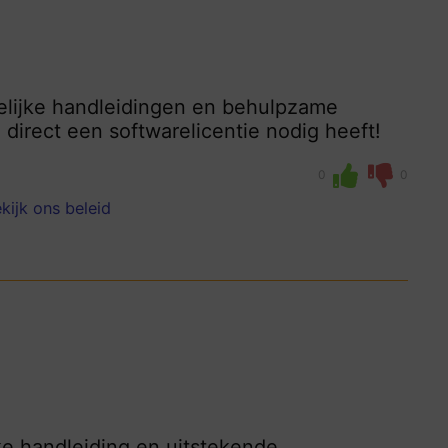
delijke handleidingen en behulpzame
 direct een softwarelicentie nodig heeft!
0
0
kijk ons beleid
jke handleiding en uitstekende