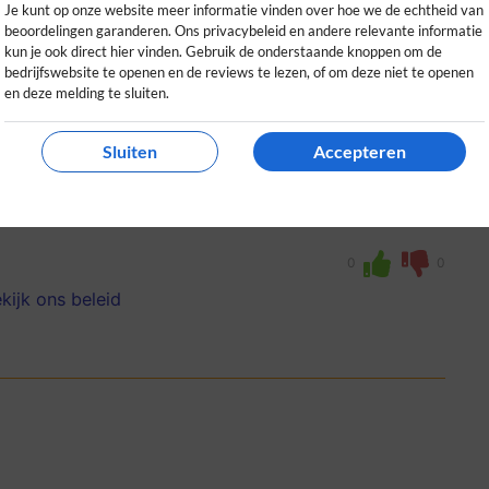
Je kunt op onze website meer informatie vinden over hoe we de echtheid van
beoordelingen garanderen. Ons privacybeleid en andere relevante informatie
kun je ook direct hier vinden. Gebruik de onderstaande knoppen om de
bedrijfswebsite te openen en de reviews te lezen, of om deze niet te openen
en deze melding te sluiten.
Sluiten
Accepteren
jn Office-licentie, duidelijke handleiding
 Aanrader voor betrouwbare
0
0
kijk ons beleid