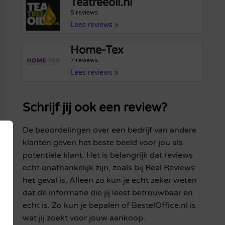
Teatreeoil.nl
5 reviews
Lees reviews »
Home-Tex
7 reviews
Lees reviews »
Schrijf jij ook een review?
De beoordelingen over een bedrijf van andere
klanten geven het beste beeld voor jou als
potentiële klant. Het is belangrijk dat reviews
echt onafhankelijk zijn, zoals bij Real Reviews
het geval is. Alleen zo kun je echt zeker weten
dat de informatie die jij leest betrouwbaar en
echt is. Zo kun je bepalen of BestelOffice.nl is
wat jij zoekt voor jouw aankoop.