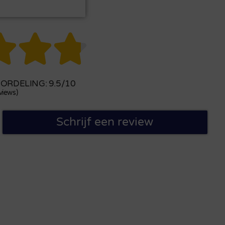



RDELING: 9.5/10
views)
Schrijf een review