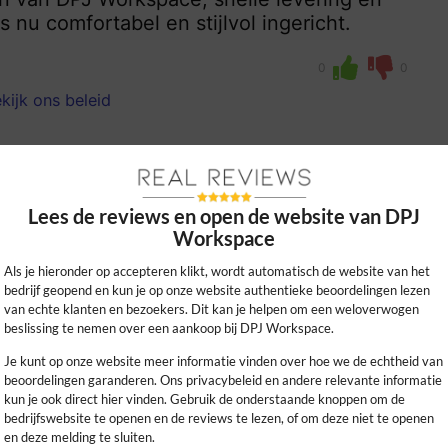
s nu comfortabel en stijlvol ingericht.
0
0
kijk ons beleid
Lees de reviews en open de website van DPJ
Workspace
Als je hieronder op accepteren klikt, wordt automatisch de website van het
bedrijf geopend en kun je op onze website authentieke beoordelingen lezen
van echte klanten en bezoekers. Dit kan je helpen om een weloverwogen
beslissing te nemen over een aankoop bij DPJ Workspace.
us, perfecte service en duidelijke prijzen.
neel aan dankzij DPJ Workspace. Aanrader!
Je kunt op onze website meer informatie vinden over hoe we de echtheid van
beoordelingen garanderen. Ons privacybeleid en andere relevante informatie
kun je ook direct hier vinden. Gebruik de onderstaande knoppen om de
0
0
bedrijfswebsite te openen en de reviews te lezen, of om deze niet te openen
en deze melding te sluiten.
kijk ons beleid