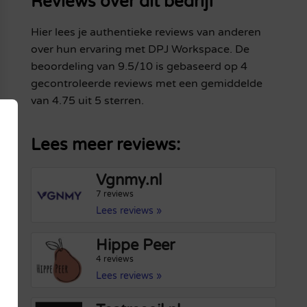
Reviews over dit bedrijf
Hier lees je authentieke reviews van anderen
over hun ervaring met DPJ Workspace. De
beoordeling van 9.5/10 is gebaseerd op 4
gecontroleerde reviews met een gemiddelde
van 4.75 uit 5 sterren.
Lees meer reviews:
Vgnmy.nl
7 reviews
Lees reviews »
Hippe Peer
4 reviews
Lees reviews »