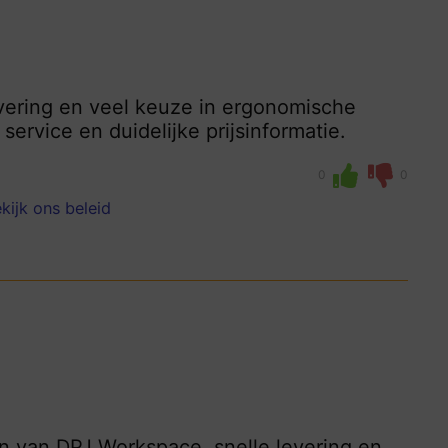
evering en veel keuze in ergonomische
ervice en duidelijke prijsinformatie.
0
0
kijk ons beleid
n van DPJ Workspace, snelle levering en