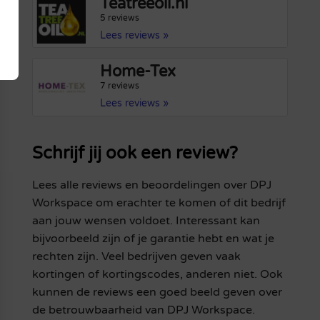
Teatreeoil.nl
5 reviews
Lees reviews »
Home-Tex
7 reviews
Lees reviews »
Schrijf jij ook een review?
Lees alle reviews en beoordelingen over DPJ
Workspace om erachter te komen of dit bedrijf
aan jouw wensen voldoet. Interessant kan
bijvoorbeeld zijn of je garantie hebt en wat je
rechten zijn. Veel bedrijven geven vaak
kortingen of kortingscodes, anderen niet. Ook
kunnen de reviews een goed beeld geven over
de betrouwbaarheid van DPJ Workspace.