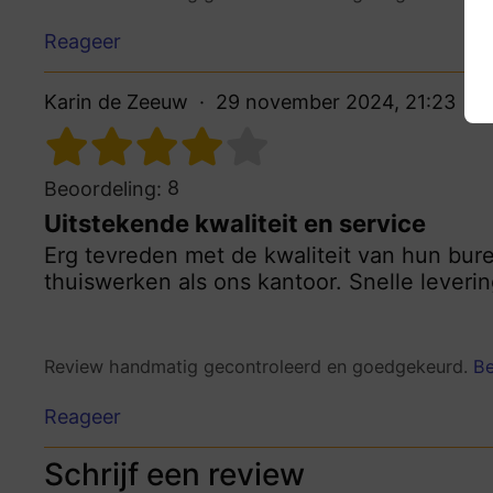
Reageer
Karin de Zeeuw
29 november 2024, 21:23
8
Beoordeling:
Uitstekende kwaliteit en service
Erg tevreden met de kwaliteit van hun bur
thuiswerken als ons kantoor. Snelle levering
Review handmatig gecontroleerd en goedgekeurd.
Be
Reageer
Schrijf een review