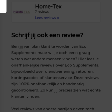
Home-Tex
7 reviews
Lees reviews »
Schrijf jij ook een review?
Ben jij van plan klant te worden van Eco
Supplements maar wil je toch eerst graag
weten wat andere mensen vinden? Hier lees je
onafhankelijke reviews over Eco Supplements,
bijvoorbeeld over dienstverlening, retouren,
kortingscodes of klantenservice. Deze reviews
zijn 100% onafhankelijk en handmatig
gecontroleerd. Zo kun jij precies zien wat echte
klanten vinden.
Veel reviews van andere partijen geven toch