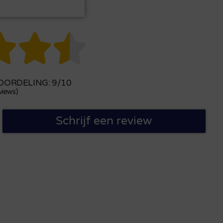



ORDELING: 9/10
views)
Schrijf een review