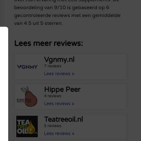
beoordeling van 9/10 is gebaseerd op 6
gecontroleerde reviews met een gemiddelde
van 4.5 uit 5 sterren.
Lees meer reviews:
Vgnmy.nl
7 reviews
Lees reviews »
Hippe Peer
4 reviews
Lees reviews »
Teatreeoil.nl
5 reviews
Lees reviews »