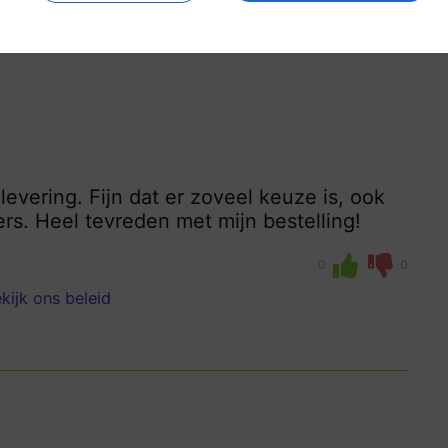
evering. Fijn dat er zoveel keuze is, ook
rs. Heel tevreden met mijn bestelling!
0
0
kijk ons beleid