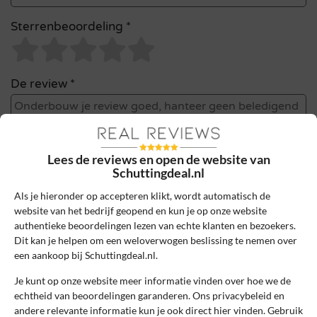
Sterrenbeoordeling *
De review *
Lees de reviews en open de website van
Schuttingdeal.nl
Als je hieronder op accepteren klikt, wordt automatisch de
website van het bedrijf geopend en kun je op onze website
authentieke beoordelingen lezen van echte klanten en bezoekers.
Dit kan je helpen om een weloverwogen beslissing te nemen over
Ik ga akkoord met de gebruikersvoorwaarden en het
een aankoop bij Schuttingdeal.nl.
privacybeleid door deze review te plaatsen. Ik verklaar ook dat
Je kunt op onze website meer informatie vinden over hoe we de
ik een daadwerkelijke ervaring heb met dit bedrijf.
echtheid van beoordelingen garanderen. Ons privacybeleid en
andere relevante informatie kun je ook direct hier vinden. Gebruik
Lees ons
controlebeleid
en hoe wij zorgen dat reviews