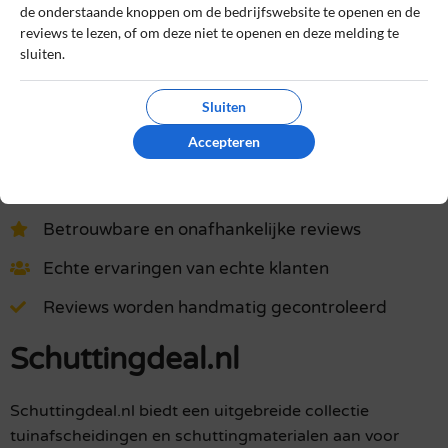
de onderstaande knoppen om de bedrijfswebsite te openen en de
authentiek zijn.
reviews te lezen, of om deze niet te openen en deze melding te
sluiten.
Het gebruik van deze website is voor zowel bedrijven als
gebruikers geheel gratis. Daarom bevatten sommige pagina's
Sluiten
affiliate links, waarvoor wij een commissie kunnen ontvangen.
Accepteren
Online kopen
»
Schuttingdeal.nl
Betrouwbare en onafhankelijke reviews
Echte ervaringen van echte klanten
Reviews worden handmatig gecontroleerd
Schuttingdeal.nl
Schuttingdeal.nl biedt een uitgebreide collectie
tuinafscheidingen en schuttingmaterialen aan voor