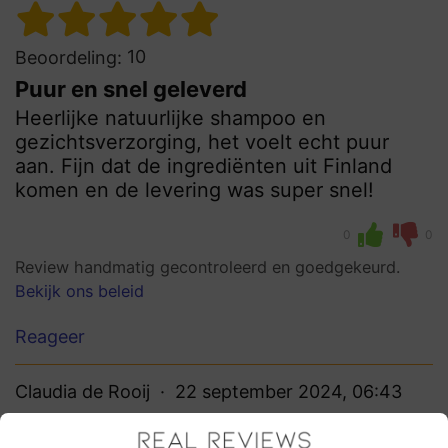
10
Beoordeling:
Puur en snel geleverd
Heerlijke natuurlijke shampoo en
gezichtsverzorging, het voelt echt puur
aan. Fijn dat de ingrediënten uit Finland
komen en de levering was super snel!
0
0
Review handmatig gecontroleerd en goedgekeurd.
Bekijk ons beleid
Reageer
Claudia de Rooij
22 september 2024, 06:43