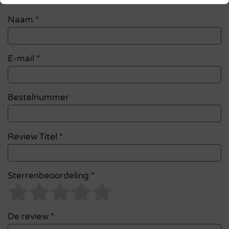
Naam
*
E-mail
*
Bestelnummer
Review Titel *
Sterrenbeoordeling *
De review *