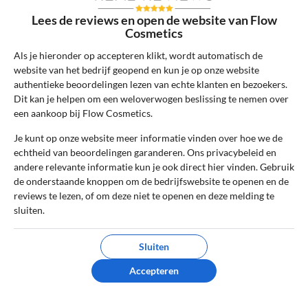
10
Beoordeling:
Lees de reviews en open de website van Flow
Cosmetics
Zachte huid, snelle levering
De natuurlijke ingrediënten uit Finland
Als je hieronder op accepteren klikt, wordt automatisch de
website van het bedrijf geopend en kun je op onze website
maken mijn huid echt zachter en gezonder,
authentieke beoordelingen lezen van echte klanten en bezoekers.
en de snelle levering is ideaal. Zeer
Dit kan je helpen om een weloverwogen beslissing te nemen over
tevreden over deze webshop!
een aankoop bij Flow Cosmetics.
0
0
Je kunt op onze website meer informatie vinden over hoe we de
echtheid van beoordelingen garanderen. Ons privacybeleid en
Review handmatig gecontroleerd en goedgekeurd.
andere relevante informatie kun je ook direct hier vinden. Gebruik
Bekijk ons beleid
de onderstaande knoppen om de bedrijfswebsite te openen en de
reviews te lezen, of om deze niet te openen en deze melding te
Reageer
sluiten.
Schrijf een review
Sluiten
Accepteren
Het e-mailadres en bestelnummer worden niet
gepubliceerd. Vereiste velden zijn gemarkeerd
met *