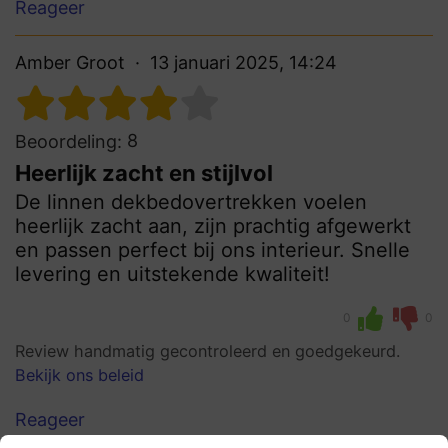
Reageer
Amber Groot
13 januari 2025, 14:24
8
Beoordeling:
Heerlijk zacht en stijlvol
De linnen dekbedovertrekken voelen
heerlijk zacht aan, zijn prachtig afgewerkt
en passen perfect bij ons interieur. Snelle
levering en uitstekende kwaliteit!
0
0
Review handmatig gecontroleerd en goedgekeurd.
Bekijk ons beleid
Reageer