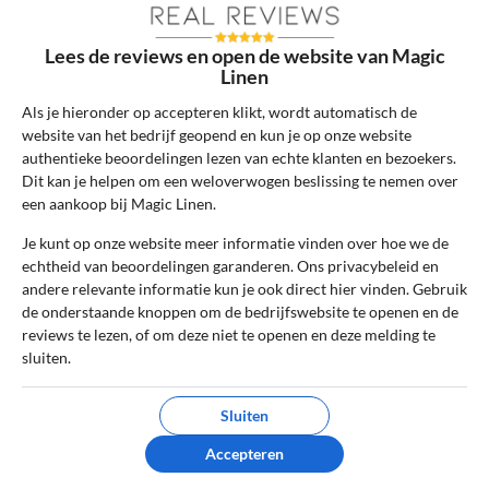
Schrijf een review
Lees de reviews en open de website van Magic
Het e-mailadres en bestelnummer worden niet
Linen
gepubliceerd. Vereiste velden zijn gemarkeerd
Als je hieronder op accepteren klikt, wordt automatisch de
met *
website van het bedrijf geopend en kun je op onze website
authentieke beoordelingen lezen van echte klanten en bezoekers.
Naam
*
Dit kan je helpen om een weloverwogen beslissing te nemen over
een aankoop bij Magic Linen.
Je kunt op onze website meer informatie vinden over hoe we de
E-mail
*
echtheid van beoordelingen garanderen. Ons privacybeleid en
andere relevante informatie kun je ook direct hier vinden. Gebruik
de onderstaande knoppen om de bedrijfswebsite te openen en de
reviews te lezen, of om deze niet te openen en deze melding te
Bestelnummer
sluiten.
Sluiten
Review Titel *
Accepteren