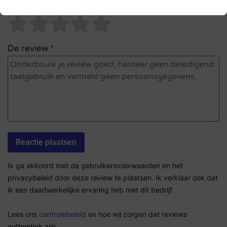
Sterrenbeoordeling *
De review *
Ik ga akkoord met de gebruikersvoorwaarden en het
privacybeleid door deze review te plaatsen. Ik verklaar ook dat
ik een daadwerkelijke ervaring heb met dit bedrijf.
Lees ons
controlebeleid
en hoe wij zorgen dat reviews
authentiek zijn.