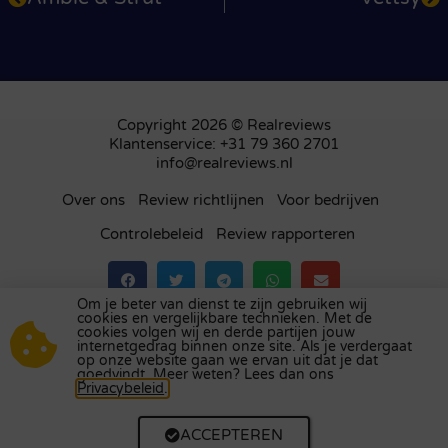
Copyright 2026 © Realreviews
Klantenservice: +31 79 360 2701
info@realreviews.nl
Over ons
Review richtlijnen
Voor bedrijven
Controlebeleid
Review rapporteren
Om je beter van dienst te zijn gebruiken wij
cookies en vergelijkbare technieken. Met de
Bezoek ons review platform in
het Verenigd
cookies volgen wij en derde partijen jouw
internetgedrag binnen onze site. Als je verdergaat
Koninkrijk
,
Frankrijk
,
Duitsland
,
België
,
Spanje
,
op onze website gaan we ervan uit dat je dat
Italië
,
Portugal
,
Polen
,
Denemarken
,
Finland
en
goedvindt. Meer weten? Lees dan ons
Privacybeleid
.
Zweden
.
ACCEPTEREN