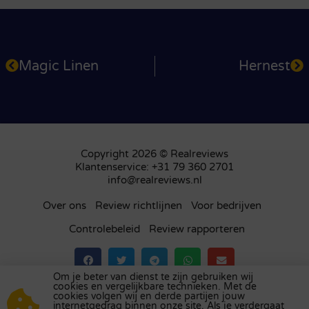
Magic Linen
Hernest
Copyright 2026 © Realreviews
Klantenservice: +31 79 360 2701
info@realreviews.nl
Over ons
Review richtlijnen
Voor bedrijven
Controlebeleid
Review rapporteren
Om je beter van dienst te zijn gebruiken wij
cookies en vergelijkbare technieken. Met de
Bezoek ons review platform in
het Verenigd
cookies volgen wij en derde partijen jouw
internetgedrag binnen onze site. Als je verdergaat
Koninkrijk
,
Frankrijk
,
Duitsland
,
België
,
Spanje
,