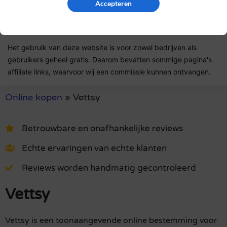
Accepteren
Lees ons
controlebeleid
en hoe wij zorgen dat reviews
authentiek zijn.
Het gebruik van deze website is voor zowel bedrijven als
gebruikers geheel gratis. Daarom bevatten sommige pagina's
affiliate links, waarvoor wij een commissie kunnen ontvangen.
Online kopen
»
Vettsy
Betrouwbare en onafhankelijke reviews
Echte ervaringen van echte klanten
Reviews worden handmatig gecontroleerd
Vettsy
Vettsy is een toonaangevende online bestemming voor