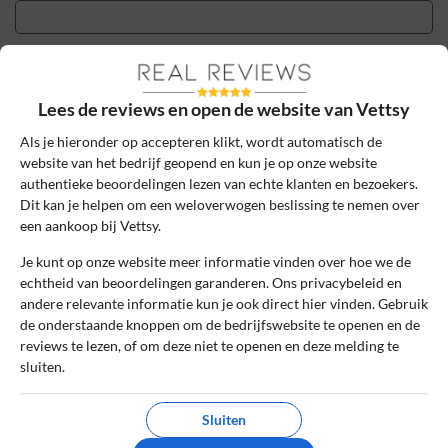
Sterrenbeoordeling *
Lees de reviews en open de website van Vettsy
De review *
Als je hieronder op accepteren klikt, wordt automatisch de
website van het bedrijf geopend en kun je op onze website
authentieke beoordelingen lezen van echte klanten en bezoekers.
Dit kan je helpen om een weloverwogen beslissing te nemen over
een aankoop bij Vettsy.
Je kunt op onze website meer informatie vinden over hoe we de
echtheid van beoordelingen garanderen. Ons privacybeleid en
andere relevante informatie kun je ook direct hier vinden. Gebruik
de onderstaande knoppen om de bedrijfswebsite te openen en de
reviews te lezen, of om deze niet te openen en deze melding te
sluiten.
Ik ga akkoord met de gebruikersvoorwaarden en het
privacybeleid door deze review te plaatsen. Ik verklaar ook dat
Sluiten
ik een daadwerkelijke ervaring heb met dit bedrijf.