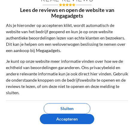
gepubliceerd. Vereiste velden zijn gemarkeerd
met *
Lees de reviews en open de website van
Megagadgets
Naam
*
Als je hieronder op accepteren klikt, wordt automatisch de
website van het bedrijf geopend en kun je op onze website
authentieke beoordelingen lezen van echte klanten en bezoekers.
Dit kan je helpen om een weloverwogen beslissing te nemen over
E-mail
*
een aankoop bij Megagadgets.
Je kunt op onze website meer informatie vinden over hoe we de
Bestelnummer
echtheid van beoordelingen garanderen. Ons privacybeleid en
andere relevante informatie kun je ook direct hier vinden. Gebruik
de onderstaande knoppen om de bedrijfswebsite te openen en de
reviews te lezen, of om deze niet te openen en deze melding te
Review Titel *
sluiten.
Sluiten
Sterrenbeoordeling *
Accepteren