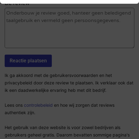
De review *
Ik ga akkoord met de gebruikersvoorwaarden en het
privacybeleid door deze review te plaatsen. Ik verklaar ook dat
ik een daadwerkelijke ervaring heb met dit bedrijf.
Lees ons
controlebeleid
en hoe wij zorgen dat reviews
authentiek zijn.
Het gebruik van deze website is voor zowel bedrijven als
gebruikers geheel gratis. Daarom bevatten sommige pagina's