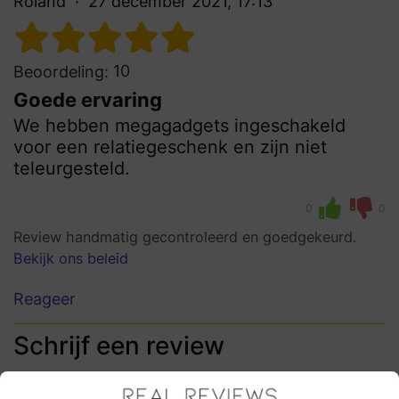
Roland
27 december 2021, 17:13
10
Beoordeling:
Goede ervaring
We hebben megagadgets ingeschakeld
voor een relatiegeschenk en zijn niet
teleurgesteld.
0
0
Review handmatig gecontroleerd en goedgekeurd.
Bekijk ons beleid
Reageer
Schrijf een review
Het e-mailadres en bestelnummer worden niet