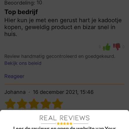
10
Beoordeling:
Top bedrijf
Hier kun je met een gerust hart je kadootje
kopen, geweldig product en bizar snel in
huis.
0
0
Review handmatig gecontroleerd en goedgekeurd.
Bekijk ons beleid
Reageer
Johanna
16 december 2021, 15:46
10
Beoordeling:
Heel goed
Lees de reviews en open de website van Your