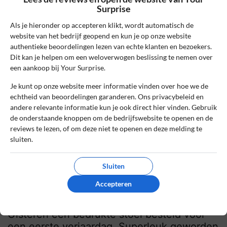
Zeer originele cadeaus. Je hoeft alleen de
Surprise
site te openen en binnen een paar minuten
Als je hieronder op accepteren klikt, wordt automatisch de
heb je iets gevonden. Sommige dingen kan
website van het bedrijf geopend en kun je op onze website
je zelfs nog bedrukken, ook per 1 stuks.
authentieke beoordelingen lezen van echte klanten en bezoekers.
Dit kan je helpen om een weloverwogen beslissing te nemen over
0
0
een aankoop bij Your Surprise.
Review handmatig gecontroleerd en goedgekeurd.
Je kunt op onze website meer informatie vinden over hoe we de
Bekijk ons beleid
echtheid van beoordelingen garanderen. Ons privacybeleid en
andere relevante informatie kun je ook direct hier vinden. Gebruik
Reageer
de onderstaande knoppen om de bedrijfswebsite te openen en de
reviews te lezen, of om deze niet te openen en deze melding te
sluiten.
Kevin
7 juli 2021, 16:57
Sluiten
10
Beoordeling:
Accepteren
Geweldig baby cadeau
Gisteren een bedrukte stoel besteld voor
een eerste verjaardag. Superleuk geworden