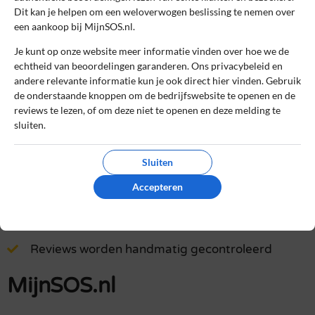
Dit kan je helpen om een weloverwogen beslissing te nemen over
een aankoop bij MijnSOS.nl.
Lees ons
controlebeleid
en hoe wij zorgen dat reviews
authentiek zijn.
Je kunt op onze website meer informatie vinden over hoe we de
echtheid van beoordelingen garanderen. Ons privacybeleid en
andere relevante informatie kun je ook direct hier vinden. Gebruik
Het gebruik van deze website is voor zowel bedrijven als
de onderstaande knoppen om de bedrijfswebsite te openen en de
gebruikers geheel gratis. Daarom bevatten sommige pagina's
reviews te lezen, of om deze niet te openen en deze melding te
affiliate links, waarvoor wij een commissie kunnen ontvangen.
sluiten.
Online kopen
»
MijnSOS.nl
Sluiten
Accepteren
Betrouwbare en onafhankelijke reviews
Echte ervaringen van echte klanten
Reviews worden handmatig gecontroleerd
MijnSOS.nl