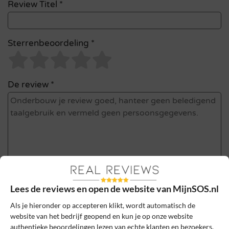
Review Titel *
Sterrenbeoordeling *
De review *
Lees de reviews en open de website van MijnSOS.nl
Ik ga akkoord met de gebruikersvoorwaarden en het
Als je hieronder op accepteren klikt, wordt automatisch de
privacybeleid door deze review te plaatsen. Ik verklaar ook dat
website van het bedrijf geopend en kun je op onze website
authentieke beoordelingen lezen van echte klanten en bezoekers.
ik een daadwerkelijke ervaring heb met dit bedrijf.