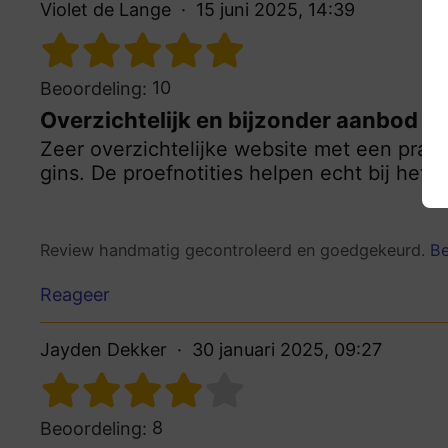
Violet de Lange
15 juni 2025, 14:39
10
Beoordeling:
Overzichtelijk en bijzonder aanbod
Zeer overzichtelijke website met een prac
gins. De proefnotities helpen echt bij het 
Review handmatig gecontroleerd en goedgekeurd.
Be
Reageer
Jayden Dekker
30 januari 2025, 09:27
8
Beoordeling: