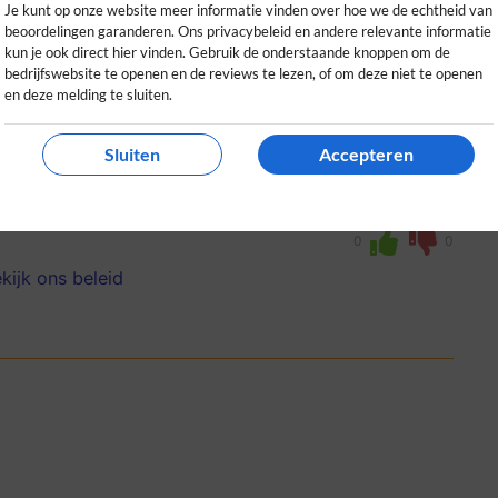
Je kunt op onze website meer informatie vinden over hoe we de echtheid van
beoordelingen garanderen. Ons privacybeleid en andere relevante informatie
kun je ook direct hier vinden. Gebruik de onderstaande knoppen om de
bedrijfswebsite te openen en de reviews te lezen, of om deze niet te openen
en deze melding te sluiten.
Sluiten
Accepteren
htig aanbod aan bijzondere whisky’s en
maken van de juiste keuze.
0
0
kijk ons beleid