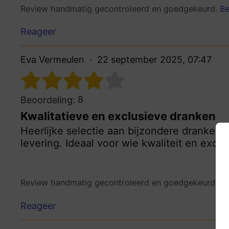
Review handmatig gecontroleerd en goedgekeurd.
Be
Reageer
Eva Vermeulen
22 september 2025, 07:47
8
Beoordeling:
Kwalitatieve en exclusieve dranken
Heerlijke selectie aan bijzondere dranken, 
levering. Ideaal voor wie kwaliteit en exclus
Review handmatig gecontroleerd en goedgekeurd.
Be
Reageer