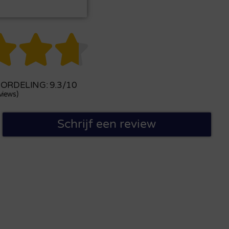



RDELING: 9.3/10
views)
Schrijf een review