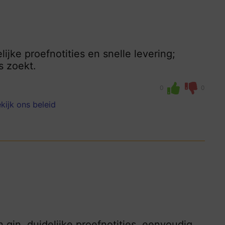
ijke proefnotities en snelle levering;
s zoekt.
0
0
kijk ons beleid
 gin, duidelijke proefnotities, eenvoudig