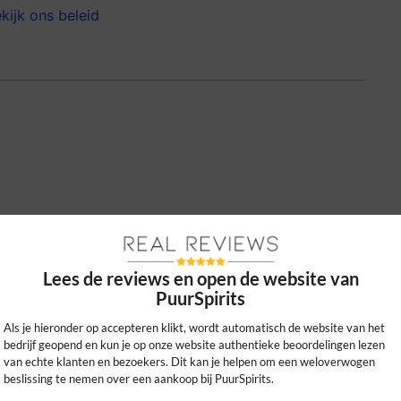
kijk ons beleid
duidelijke beschrijvingen en snelle
iviteit zoekt!
Lees de reviews en open de website van
0
0
PuurSpirits
kijk ons beleid
Als je hieronder op accepteren klikt, wordt automatisch de website van het
bedrijf geopend en kun je op onze website authentieke beoordelingen lezen
van echte klanten en bezoekers. Dit kan je helpen om een weloverwogen
beslissing te nemen over een aankoop bij PuurSpirits.