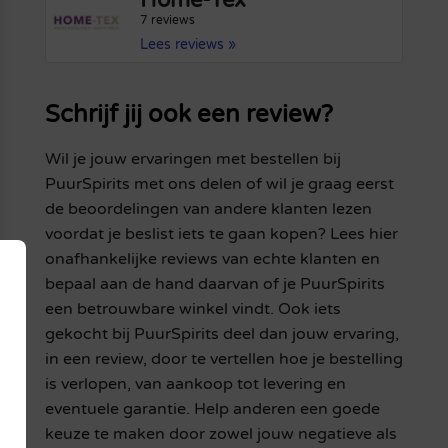
Home-Tex
7 reviews
Lees reviews »
Schrijf jij ook een review?
Wil je jouw ervaringen met bestellen bij
PuurSpirits met ons delen of wil je graag eerst
de beoordelingen van andere klanten lezen
voordat je beslist iets te gaan kopen? Lees hier
onafhankelijke reviews van echte klanten en
bepaal aan de hand daarvan of je PuurSpirits
een betrouwbare winkel vindt. Ook iets
gekocht bij PuurSpirits deel dan jouw ervaring,
in een review, door te vertellen hoe je bestelling
is verlopen, van aankoop tot levering en
eventuele garantie. Help anderen een goede
keuze te maken door zowel jouw negatieve als