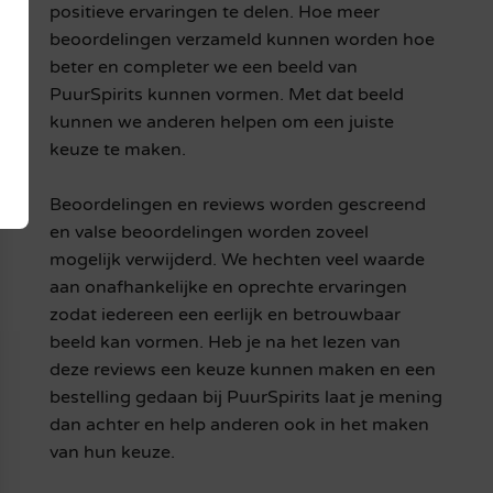
positieve ervaringen te delen. Hoe meer
beoordelingen verzameld kunnen worden hoe
beter en completer we een beeld van
PuurSpirits kunnen vormen. Met dat beeld
kunnen we anderen helpen om een juiste
keuze te maken.
Beoordelingen en reviews worden gescreend
en valse beoordelingen worden zoveel
mogelijk verwijderd. We hechten veel waarde
aan onafhankelijke en oprechte ervaringen
zodat iedereen een eerlijk en betrouwbaar
beeld kan vormen. Heb je na het lezen van
deze reviews een keuze kunnen maken en een
bestelling gedaan bij PuurSpirits laat je mening
dan achter en help anderen ook in het maken
van hun keuze.