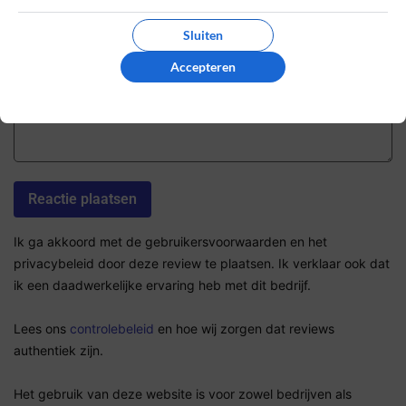
De review *
Sluiten
Accepteren
Ik ga akkoord met de gebruikersvoorwaarden en het
privacybeleid door deze review te plaatsen. Ik verklaar ook dat
ik een daadwerkelijke ervaring heb met dit bedrijf.
Lees ons
controlebeleid
en hoe wij zorgen dat reviews
authentiek zijn.
Het gebruik van deze website is voor zowel bedrijven als