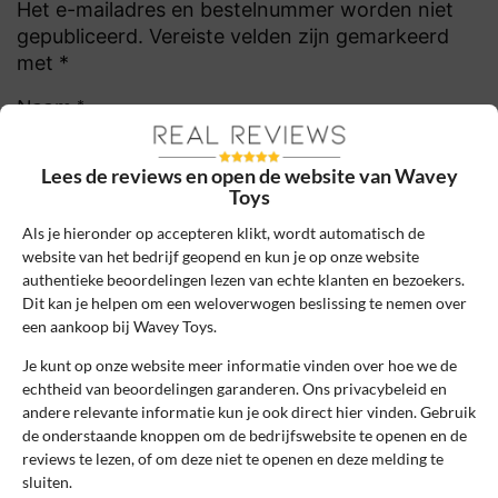
Het e-mailadres en bestelnummer worden niet
gepubliceerd. Vereiste velden zijn gemarkeerd
met *
Naam
*
Lees de reviews en open de website van Wavey
E-mail
*
Toys
Als je hieronder op accepteren klikt, wordt automatisch de
website van het bedrijf geopend en kun je op onze website
Bestelnummer
authentieke beoordelingen lezen van echte klanten en bezoekers.
Dit kan je helpen om een weloverwogen beslissing te nemen over
een aankoop bij Wavey Toys.
Review Titel *
Je kunt op onze website meer informatie vinden over hoe we de
echtheid van beoordelingen garanderen. Ons privacybeleid en
andere relevante informatie kun je ook direct hier vinden. Gebruik
de onderstaande knoppen om de bedrijfswebsite te openen en de
Sterrenbeoordeling *
reviews te lezen, of om deze niet te openen en deze melding te
sluiten.