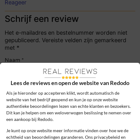
Reageer
Schrijf een review
Het e-mailadres en bestelnummer worden niet
gepubliceerd. Vereiste velden zijn gemarkeerd
met *
Naam
*
Lees de reviews en open de website van Redodo
E-mail
*
Als je hieronder op accepteren klikt, wordt automatisch de
website van het bedrijf geopend en kun je op onze website
authentieke beoordelingen lezen van echte klanten en bezoekers.
Bestelnummer
Dit kan je helpen om een weloverwogen beslissing te nemen over
een aankoop bij Redodo.
Je kunt op onze website meer informatie vinden over hoe we de
Review Titel *
echtheid van beoordelingen garanderen. Ons privacybeleid en