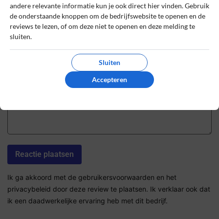
andere relevante informatie kun je ook direct hier vinden. Gebruik
de onderstaande knoppen om de bedrijfswebsite te openen en de
Sterrenbeoordeling *
reviews te lezen, of om deze niet te openen en deze melding te
sluiten.
Sluiten
De review *
Accepteren
Ik ga akkoord met de gebruikersvoorwaarden en het
privacybeleid door deze review te plaatsen. Ik verklaar ook dat
ik een daadwerkelijke ervaring heb met dit bedrijf.