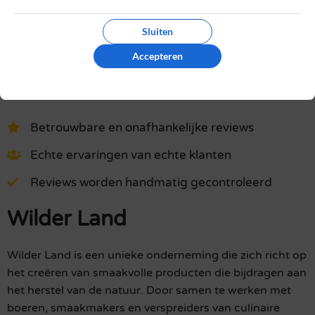
Het gebruik van deze website is voor zowel bedrijven als
Sluiten
gebruikers geheel gratis. Daarom bevatten sommige pagina's
affiliate links, waarvoor wij een commissie kunnen ontvangen.
Accepteren
Online kopen
»
Wilder Land
Betrouwbare en onafhankelijke reviews
Echte ervaringen van echte klanten
Reviews worden handmatig gecontroleerd
Wilder Land
Wilder Land is een unieke onderneming die zich richt op
het creëren van smaakvolle producten die bijdragen aan
het herstel van de natuur. Door samen te werken met
boeren, smaakmakers en verspreiders van culinaire