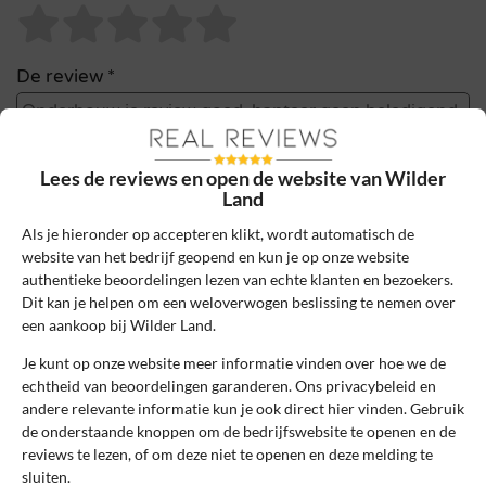
De review *
Lees de reviews en open de website van Wilder
Land
Als je hieronder op accepteren klikt, wordt automatisch de
website van het bedrijf geopend en kun je op onze website
authentieke beoordelingen lezen van echte klanten en bezoekers.
Dit kan je helpen om een weloverwogen beslissing te nemen over
een aankoop bij Wilder Land.
Ik ga akkoord met de gebruikersvoorwaarden en het
privacybeleid door deze review te plaatsen. Ik verklaar ook dat
Je kunt op onze website meer informatie vinden over hoe we de
ik een daadwerkelijke ervaring heb met dit bedrijf.
echtheid van beoordelingen garanderen. Ons privacybeleid en
andere relevante informatie kun je ook direct hier vinden. Gebruik
de onderstaande knoppen om de bedrijfswebsite te openen en de
Lees ons
controlebeleid
en hoe wij zorgen dat reviews
reviews te lezen, of om deze niet te openen en deze melding te
authentiek zijn.
sluiten.