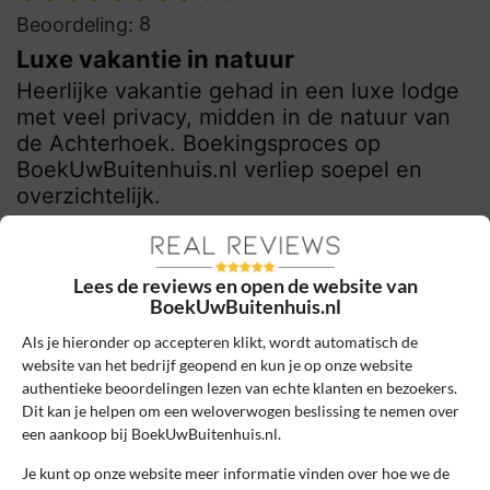
8
Beoordeling:
Luxe vakantie in natuur
Heerlijke vakantie gehad in een luxe lodge
met veel privacy, midden in de natuur van
de Achterhoek. Boekingsproces op
BoekUwBuitenhuis.nl verliep soepel en
overzichtelijk.
0
0
Review handmatig gecontroleerd en goedgekeurd.
Lees de reviews en open de website van
BoekUwBuitenhuis.nl
Bekijk ons beleid
Als je hieronder op accepteren klikt, wordt automatisch de
Reageer
website van het bedrijf geopend en kun je op onze website
authentieke beoordelingen lezen van echte klanten en bezoekers.
Dit kan je helpen om een weloverwogen beslissing te nemen over
David Struijk
25 november 2024, 12:10
een aankoop bij BoekUwBuitenhuis.nl.
Je kunt op onze website meer informatie vinden over hoe we de