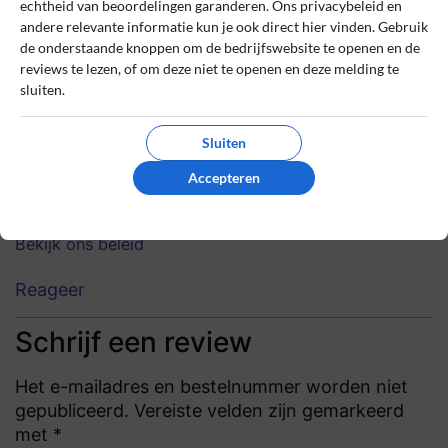
echtheid van beoordelingen garanderen. Ons privacybeleid en
8
Beoordeling:
andere relevante informatie kun je ook direct hier vinden. Gebruik
Luxe lodge, pure rust
de onderstaande knoppen om de bedrijfswebsite te openen en de
Heerlijke vakantie gehad in een luxe lodge
reviews te lezen, of om deze niet te openen en deze melding te
sluiten.
aan het water met veel privacy, perfect om
tot rust te komen in de prachtige
Achterhoek!
Sluiten
Accepteren
0
0
Review handmatig gecontroleerd en goedgekeurd.
Bekijk ons beleid
Reageer
Schrijf een review
Het e-mailadres en bestelnummer worden niet
gepubliceerd. Vereiste velden zijn gemarkeerd
met *