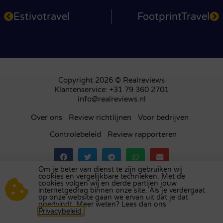
Estivotravel
FootprintTravel
Copyright 2026 © Realreviews
Klantenservice: +31 79 360 2701
info@realreviews.nl
Over ons
Review richtlijnen
Voor bedrijven
Controlebeleid
Review rapporteren
Om je beter van dienst te zijn gebruiken wij
cookies en vergelijkbare technieken. Met de
Bezoek ons review platform in
het Verenigd
cookies volgen wij en derde partijen jouw
internetgedrag binnen onze site. Als je verdergaat
Koninkrijk
,
Frankrijk
,
Duitsland
,
België
,
Spanje
,
op onze website gaan we ervan uit dat je dat
Italië
,
Portugal
,
Polen
,
Denemarken
,
Finland
en
goedvindt. Meer weten? Lees dan ons
Privacybeleid
.
Zweden
.