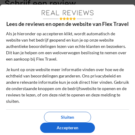
Schrijf een review
Het e-mailadres en bestelnummer worden niet
Lees de reviews en open de website van Flex Travel
gepubliceerd. Vereiste velden zijn gemarkeerd
met *
Als je hieronder op accepteren klikt, wordt automatisch de
website van het bedrijf geopend en kun je op onze website
Naam
*
authentieke beoordelingen lezen van echte klanten en bezoekers.
Dit kan je helpen om een weloverwogen beslissing te nemen over
een aankoop bij Flex Travel.
E-mail
*
Je kunt op onze website meer informatie vinden over hoe we de
echtheid van beoordelingen garanderen. Ons privacybeleid en
andere relevante informatie kun je ook direct hier vinden. Gebruik
de onderstaande knoppen om de bedrijfswebsite te openen en de
Bestelnummer
reviews te lezen, of om deze niet te openen en deze melding te
sluiten.
Review Titel *
Sluiten
Accepteren