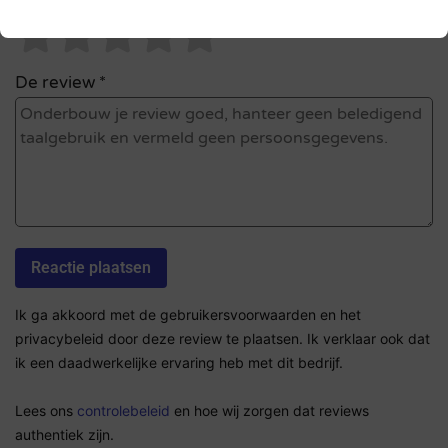
Sterrenbeoordeling *
De review *
Ik ga akkoord met de gebruikersvoorwaarden en het
privacybeleid door deze review te plaatsen. Ik verklaar ook dat
ik een daadwerkelijke ervaring heb met dit bedrijf.
Lees ons
controlebeleid
en hoe wij zorgen dat reviews
authentiek zijn.