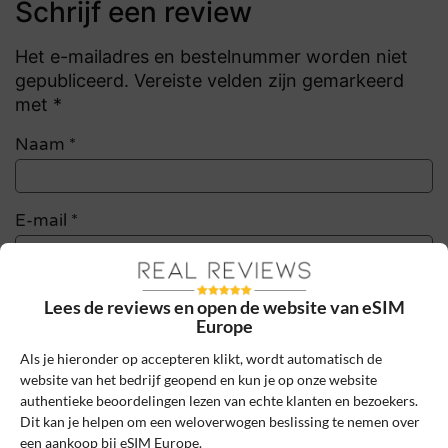
Schrijf een review
Het e-mailadres en bestelnummer worden niet
gepubliceerd. Vereiste velden zijn gemarkeerd
met *
Naam
*
E-mail
*
Bestelnummer
Lees de reviews en open de website van eSIM
Europe
Als je hieronder op accepteren klikt, wordt automatisch de
Review Titel *
website van het bedrijf geopend en kun je op onze website
authentieke beoordelingen lezen van echte klanten en bezoekers.
Dit kan je helpen om een weloverwogen beslissing te nemen over
een aankoop bij eSIM Europe.