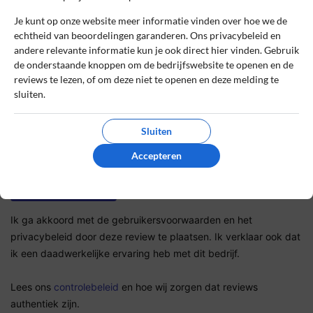
Sterrenbeoordeling *
Je kunt op onze website meer informatie vinden over hoe we de
echtheid van beoordelingen garanderen. Ons privacybeleid en
andere relevante informatie kun je ook direct hier vinden. Gebruik
De review *
de onderstaande knoppen om de bedrijfswebsite te openen en de
reviews te lezen, of om deze niet te openen en deze melding te
sluiten.
Sluiten
Accepteren
Ik ga akkoord met de gebruikersvoorwaarden en het
privacybeleid door deze review te plaatsen. Ik verklaar ook dat
ik een daadwerkelijke ervaring heb met dit bedrijf.
Lees ons
controlebeleid
en hoe wij zorgen dat reviews
authentiek zijn.