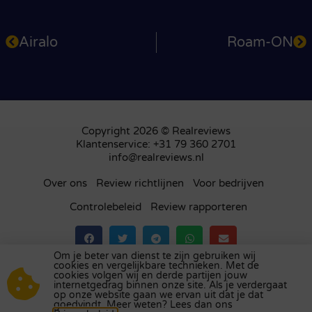
Airalo
Roam-ON
Copyright 2026 © Realreviews
Klantenservice: +31 79 360 2701
info@realreviews.nl
Over ons
Review richtlijnen
Voor bedrijven
Controlebeleid
Review rapporteren
Om je beter van dienst te zijn gebruiken wij
cookies en vergelijkbare technieken. Met de
Bezoek ons review platform in
het Verenigd
cookies volgen wij en derde partijen jouw
internetgedrag binnen onze site. Als je verdergaat
Koninkrijk
,
Frankrijk
,
Duitsland
,
België
,
Spanje
,
op onze website gaan we ervan uit dat je dat
Italië
,
Portugal
,
Polen
,
Denemarken
,
Finland
en
goedvindt. Meer weten? Lees dan ons