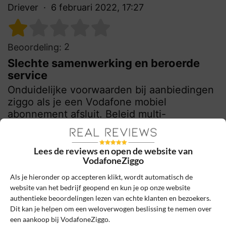
Driever
6 februari 2022, 17:27
2
Beoordeling:
Slechte samenwerking en beroerde
service
Onduidelijke voorwaarden bij aanbiedingen
ziggo als je een Vodafone mobiel
abonnement afsluit. Beleid multi-
interpretabel maar dat wordt niet erkend. Er
wordt schijnbaar gestuurd op afsluiten
duurder abonnement.
Lees de reviews en open de website van
VodafoneZiggo
0
0
Als je hieronder op accepteren klikt, wordt automatisch de
website van het bedrijf geopend en kun je op onze website
Review handmatig gecontroleerd en goedgekeurd.
authentieke beoordelingen lezen van echte klanten en bezoekers.
Bekijk ons beleid
Dit kan je helpen om een weloverwogen beslissing te nemen over
een aankoop bij VodafoneZiggo.
Reageer