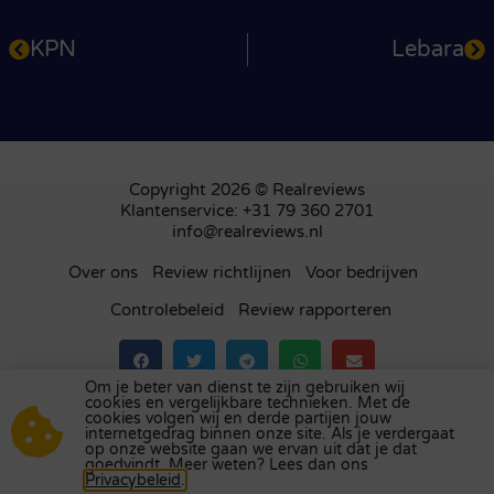
KPN
Lebara
Copyright 2026 © Realreviews
Klantenservice: +31 79 360 2701
info@realreviews.nl
Over ons
Review richtlijnen
Voor bedrijven
Controlebeleid
Review rapporteren
Om je beter van dienst te zijn gebruiken wij
cookies en vergelijkbare technieken. Met de
Bezoek ons review platform in
het Verenigd
cookies volgen wij en derde partijen jouw
internetgedrag binnen onze site. Als je verdergaat
Koninkrijk
,
Frankrijk
,
Duitsland
,
België
,
Spanje
,
op onze website gaan we ervan uit dat je dat
Italië
,
Portugal
,
Polen
,
Denemarken
,
Finland
en
goedvindt. Meer weten? Lees dan ons
Privacybeleid
.
Zweden
.