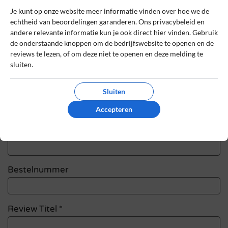
Je kunt op onze website meer informatie vinden over hoe we de
Schrijf een review
echtheid van beoordelingen garanderen. Ons privacybeleid en
andere relevante informatie kun je ook direct hier vinden. Gebruik
de onderstaande knoppen om de bedrijfswebsite te openen en de
Het e-mailadres en bestelnummer worden niet
reviews te lezen, of om deze niet te openen en deze melding te
gepubliceerd. Vereiste velden zijn gemarkeerd
sluiten.
met *
Sluiten
Naam
*
Accepteren
E-mail
*
Bestelnummer
Review Titel *