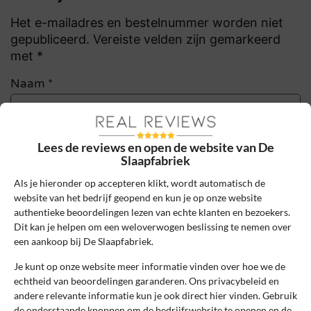
Het e-mailadres en bestelnummer worden niet
gepubliceerd. Vereiste velden zijn gemarkeerd
met *
Naam
*
E-mail
*
Lees de reviews en open de website van De
Slaapfabriek
Als je hieronder op accepteren klikt, wordt automatisch de
Bestelnummer
website van het bedrijf geopend en kun je op onze website
authentieke beoordelingen lezen van echte klanten en bezoekers.
Dit kan je helpen om een weloverwogen beslissing te nemen over
een aankoop bij De Slaapfabriek.
Review Titel *
Je kunt op onze website meer informatie vinden over hoe we de
echtheid van beoordelingen garanderen. Ons privacybeleid en
Sterrenbeoordeling *
andere relevante informatie kun je ook direct hier vinden. Gebruik
de onderstaande knoppen om de bedrijfswebsite te openen en de