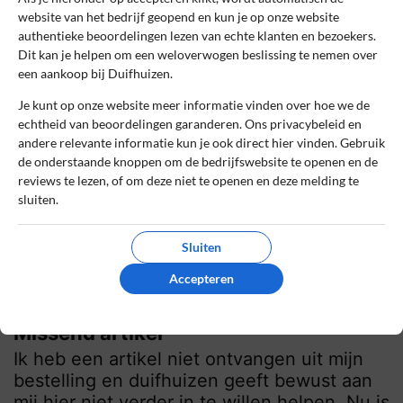
levering via de webshop en vriendelijk
website van het bedrijf geopend en kun je op onze website
personeel in de fysieke winkels. Altijd
authentieke beoordelingen lezen van echte klanten en bezoekers.
mooie kwaliteit merken.
Dit kan je helpen om een weloverwogen beslissing te nemen over
een aankoop bij Duifhuizen.
0
0
Je kunt op onze website meer informatie vinden over hoe we de
Review handmatig gecontroleerd en goedgekeurd.
echtheid van beoordelingen garanderen. Ons privacybeleid en
Bekijk ons beleid
andere relevante informatie kun je ook direct hier vinden. Gebruik
de onderstaande knoppen om de bedrijfswebsite te openen en de
reviews te lezen, of om deze niet te openen en deze melding te
Reageer
sluiten.
Isabelle
13 april 2022, 18:04
Sluiten
Accepteren
2
Beoordeling:
Missend artikel
Ik heb een artikel niet ontvangen uit mijn
bestelling en duifhuizen geeft bewust aan
mij hier niet verder in te willen helpen. Nu is